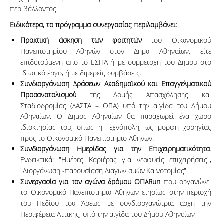
περιβάλλοντος.
Ειδικότερα, το πρόγραμμα συνεργασίας περιλαμβάνει:
Πρακτική άσκηση των φοιτητών
του Οικονομικού
Πανεπιστημίου Αθηνών στον Δήμο Αθηναίων, είτε
επιδοτούμενη από το ΕΣΠΑ ή με συμμετοχή του Δήμου στο
ιδιωτικό έργο, ή με διμερείς συμβάσεις.
Συνδιοργάνωση Δράσεων Ακαδημαϊκού και Επαγγελματικού
Προσανατολισμού
της Δομής Απασχόλησης και
Σταδιοδρομίας (ΔΑΣΤΑ – ΟΠΑ) υπό την αιγίδα του Δήμου
Αθηναίων. Ο Δήμος Αθηναίων θα παραχωρεί ένα χώρο
ιδιοκτησίας του, όπως η Τεχνόπολη, ως μορφή χορηγίας
προς το Οικονομικό Πανεπιστήμιο Αθηνών.
Συνδιοργάνωση Ημερίδας για την Επιχειρηματικότητα
.
Ενδεικτικά: "Ημέρες Καριέρας για νεοφυείς επιχειρήσεις",
"Διοργάνωση -παρουσίαση Διαγωνισμών Καινοτομίας".
Συνεργασία για τον αγώνα δρόμου ΟΠΑR
un
που οργανώνει
το Οικονομικό Πανεπιστήμιο Αθηνών ετησίως στην περιοχή
του Πεδίου του Άρεως με συνδιοργανώτρια αρχή την
Περιφέρεια Αττικής, υπό την αιγίδα του Δήμου Αθηναίων