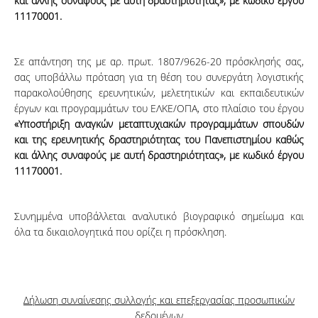
και άλλης συ­ναφούς με αυ­τή δραστηριότητας»,
με κωδικό έργου
11170001
.
Σε απάντηση της με αρ. πρωτ. 1807/9626-20 πρόσκλησής σας,
σας υπο­βάλ­­­λω πρό­τα­­­­ση για τη θέση του συνεργάτη λογιστικής
παρακολούθησης ερευνητικών, μελετητικών και εκπαιδευτικών
έργων και προ­­γραμ­­­μά­­των του ΕΛΚΕ/ΟΠΑ, στο πλαίσιο του έργου
«Υποστήριξη αναγκών μεταπτυχιακών προγραμμάτων σπου­δών
και της ερευνητικής δραστηριότητας του Πανεπιστημίου καθώς
και άλλης συ­ναφούς με αυ­τή δραστηριότητας»,
με κωδικό έργου
11170001
.
Συνημμένα υποβάλλεται αναλυτικό βιογραφικό σημείωμα και
όλα τα δικαιο­λο­γη­τι­κά που ορίζει η πρόσκληση.
Δήλωση συναίνεσης συλλογής και επεξεργασίας προσωπικών
δεδομένων