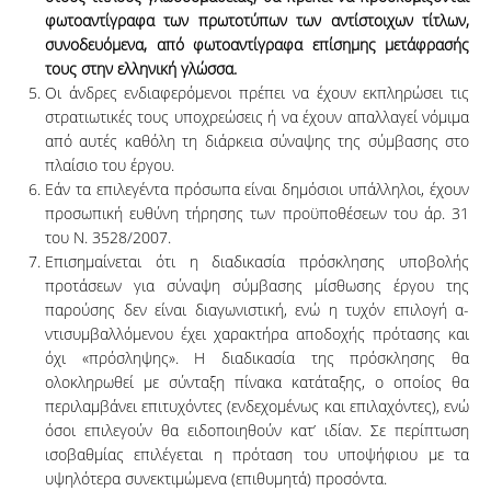
φωτοαντίγραφα των πρωτοτύπων των αντίστοιχων τίτλων,
συνοδευόμενα, από φωτοαντίγραφα επίσημης μετάφρασής
τους στην ελληνική γλώσσα.
Οι άνδρες ενδιαφερόμενοι πρέπει να έχουν εκπληρώσει τις
στρατιωτικές τους υ­πο­­­χρε­ώσεις ή να έχουν απαλλαγεί νόμιμα
από αυτές καθόλη τη διάρκεια σύνα­ψης της σύμ­βα­σης στο
πλαίσιο του έργου.
Εάν τα επιλεγέντα πρόσωπα είναι δημόσιοι υπάλληλοι, έχουν
προσωπική ευθύνη τή­­ρησης των προϋποθέσεων του άρ. 31
του Ν. 3528/2007.
Επισημαίνεται ότι η διαδικασία πρόσκλησης υποβολής
προτάσεων για σύναψη σύμ­­­­­­­βασης μίσθωσης έργου της
παρούσης δεν είναι διαγωνιστική, ενώ η τυχόν ε­πι­­­λο­­γή α­
ντισυμβαλλόμενου έχει χαρακτήρα αποδοχής πρότασης και
όχι «πρόσ­λη­ψης». Η δι­αδικασία της πρόσκλησης θα
ολοκληρωθεί με σύνταξη πίνακα κα­τά­τα­ξης, ο ο­ποίος θα
περιλαμβάνει επιτυχόντες (ενδεχομένως και επιλαχόντες), ενώ
ό­­­σοι επι­λε­γούν θα ει­δοποιηθούν κατ’ ιδίαν. Σε περίπτωση
ισοβαθμίας ε­πι­λέγεται η πρό­τα­ση του υποψήφιου με τα
υψηλότερα συνεκτιμώμενα (επι­θυ­μη­­­τά) προσόντα.