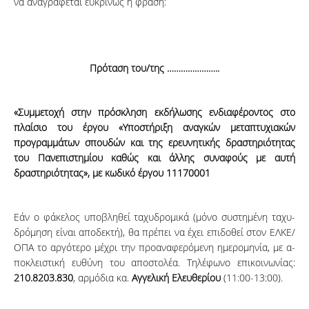
να αναγράφεται ευκρινώς η φράση:
Πρόταση του/της …………………..
«Συμμετοχή στην πρόσκληση εκδήλωσης ενδιαφέροντος στο
πλαίσιο του έργου
«Υποστήριξη αναγκών μεταπτυχιακών
προγραμμάτων σπου­δών και της ερευνητικής δραστηριότητας
του Πανεπιστημίου καθώς και άλλης συ­ναφούς με αυ­τή
δραστηριότητας»,
με κωδικό έργου 11170001
Εάν ο φάκελος υποβλη­θεί ταχυδρομικά (μόνο συστημένη τα­χυ­
δρό­­­μηση είναι απο­δε­κτή), θα πρέπει να έχει ε­πιδοθεί στον ΕΛΚΕ/
ΟΠΑ το αργότερο μέ­χρι την προανα­φε­­­­­ρό­με­νη η­­μερομηνία, με α­
πο­κλει­στι­κή ευθύνη του αποστολέα. Τη­­­­λέ­φω­­νο ε­πι­κοι­νω­νί­ας:
210.8203.830
, αρ­­μόδια κα.
Αγγελική Ελευθερίου
(11:00-13:00).