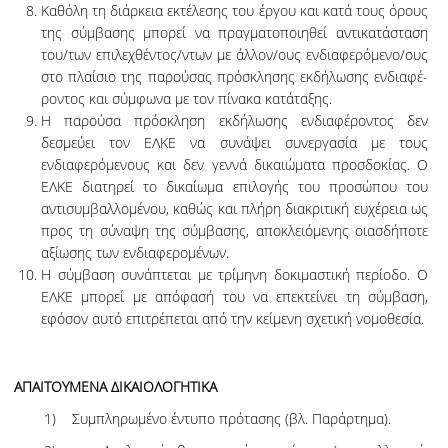
Καθόλη τη διάρκεια εκτέλεσης του έργου και κατά τους όρους
της σύμβασης μπο­ρεί να πραγματοποιηθεί αντικατάσταση
του/των επιλεχθέντος/ντων με άλλον/­ους εν­­δια­φε­ρόμενο/ους
στο πλαίσιο της παρούσας πρόσκλησης εκδήλωσης εν­δι­α­­­φέ­
ρο­ντος και σύμφωνα με τον πίνακα κατάταξης.
Η παρούσα πρόσκληση εκδήλωσης ενδιαφέροντος δεν
δεσμεύει τον ΕΛΚΕ να συ­ν­ά­­ψει συνεργασία με τους
ενδιαφερόμενους και δεν γεν­νά δικαιώματα προσ­δο­κίας. Ο
ΕΛΚΕ δια­τη­ρεί το δικαίωμα επιλογής του προσώπου του
αντισυμ­βαλ­λο­μέ­­­νου, καθώς και πλήρη διακριτική ευχέρεια ως
προς τη σύναψη της σύμ­βα­σ­ης, α­­πο­­κλειό­με­νης οιασδήποτε
αξίωσης των ενδια­φε­ρο­μένων.
Η σύμβαση συνάπτεται με τρίμηνη δοκιμαστική περίοδο. Ο
ΕΛΚΕ μπορεί με απόφασή του να επεκτείνει τη σύμβαση,
εφόσον αυτό επιτρέ­πε­­­­­­ται από την κείμενη σχετική νομοθεσία.
ΑΠΑΙΤΟΥΜΕΝΑ ΔΙΚΑΙΟΛΟΓΗΤΙΚΑ
1) Συμπληρωμένο έντυπο πρότασης (βλ. Παράρτημα).