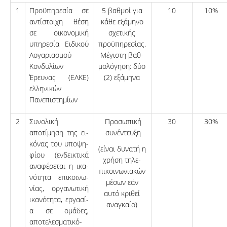
1
Προϋπηρεσία σε
5 βαθμοί για
10
10%
αντίστοιχη θέση
κάθε εξάμηνο
σε οικονομική
σχετικής
υπηρεσία Ειδικού
προϋπηρεσίας.
Λογαριασμού
Μέγιστη βαθ­
Κονδυλίων
μολόγηση: δύο
Έρευνας (ΕΛΚΕ)
(2) εξάμηνα
ελληνικών
Πανεπιστημίων
2
Συνολική
Προσωπική
30
30%
αποτίμηση της ει­
συνέντευξη
κό­νας του υπ­ο­ψη­­­­
(είναι δυνατή η
φίου (ενδεικτικά
χρήση τη­λε­
α­να­φέρεται η ικα­
πικοινωνιακών
νό­τη­τα επικοι­νω­
μέσων εάν
νί­­ας, ορ­γα­νω­τι­κή
αυτό κριθεί
ικα­νό­­­τη­τα, εργα­σί­
αναγκαίο)
α σε ο­μά­­δες,
αποτελε­σμα­τι­κό­­