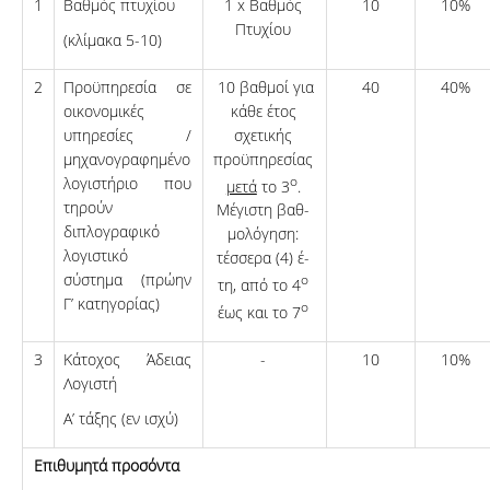
1
Βαθμός πτυχίου
1 x Βαθμός
10
10%
Πτυχίου
(κλίμακα 5-10)
2
Προϋπηρεσία σε
10 βαθμοί για
40
40%
οικονομικές
κάθε έτος
υπηρεσίες /
σχετικής
μηχανογραφημένο
προϋπηρεσίας
λογιστήριο που
ο
μετά
το 3
.
τηρούν
Μέγιστη βαθ­
διπλογραφικό
μολόγηση:
λογιστικό
τέσσερα (4) έ­
σύστημα (πρώην
ο
τη, από το 4
Γ’ κατηγορίας)
ο
έως και το 7
3
Κάτοχος Άδειας
-
10
10%
Λογιστή
Α’ τάξης (εν ισχύ)
Επιθυμητά προσόντα