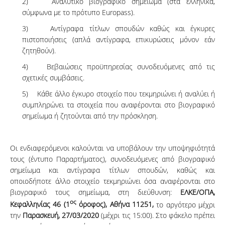
2) Αναλυτικό βιογραφικό σημείωμα (στα ελληνικά,
σύμφωνα με το πρότυπο Europass).
3) Αντίγραφα τίτλων σπουδών καθώς και έγκυρες
πιστοποιήσεις (απλά αντίγραφα, επικυρώσεις μόνον εάν
ζητηθούν).
4) Βεβαιώσεις προ­ϋ­­πη­ρε­σί­ας συνοδευόμενες από τις
σχετικές συμβάσεις.
5) Κάθε άλ­λο έγκυρο στοι­χείο που τεκμηριώνει ή αναλύει ή
συμπληρώνει τα στοι­χεί­α που α­ναφέρο­νται στο βιο­γρα­φι­­κό
ση­μεί­ωμα ή ζητούνται από την πρό­σκλη­ση.
Οι ενδιαφερόμενοι καλούνται να υποβάλουν την υποψηφιότητά
τους (έντυπο Παραρτήματος), συνοδευόμενες από βιογραφικό
σημείωμα και αντίγραφα τίτλων σπουδών, καθώς και
οποιοδήποτε άλλο στοιχείο τεκμηριώνει όσα αναφέρονται στο
βιογραφικό τους σημείωμα, στη διεύθυνση:
ΕΛΚΕ/ΟΠΑ,
ος
Κεφαλληνίας 46 (1
όροφος), Α­θήνα 11251,
το αργότερο μέχρι
την
Παρασκευή, 27/03/2020
(μέχρι τις 15:00). Στο φάκελο πρέπει