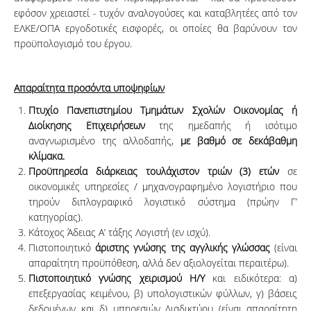
εφόσον χρειαστεί - τυχόν αναλογούσες και καταβλητέες από τον
ΕΛΚΕ/ΟΠΑ εργοδοτικές εισφορές, οι οποίες θα βαρύνουν τον
προϋπολογισμό του έργου.
Απαραίτητα προσόντα υποψηφίων
Πτυχίο Πανεπιστημίου Τμημάτων Σχολών Οικονομίας ή
Διοίκησης Επιχειρήσεων
της η­με­­δα­πής ή ισότιμο
αναγνωρισμένο της αλλοδαπής,
με βαθμό σε δεκάβαθμη
κλίμακα.
Προϋπηρεσία
διάρκειας τουλάχιστον τριών (3) ετών
σε
οικονομικές υπηρεσίες / μηχανογραφημένο λογιστήριο που
τηρούν διπλογραφικό λογιστικό σύστημα (πρώην Γ’
κατηγορίας).
Κάτοχος Άδειας Α’ τάξης Λογιστή (εν ισχύ).
Πιστοποιητικό
άριστης γνώσης της αγγλικής γλώσσας
(είναι
απα­ραί­τη­τη προ­ϋ­­πόθεση, αλ­λά δεν α­­ξιο­λο­γεί­ται περαιτέρω).
Πιστοποιητικό γνώσης χειρισμού Η/Υ
και ειδικότερα: α)
επεξεργασίας κειμένου, β) υπολογιστικών φύλλων, γ) βάσεις
δεδομένων και δ) υπηρεσιών Διαδικτύου (είναι απα­ραί­τη­τη