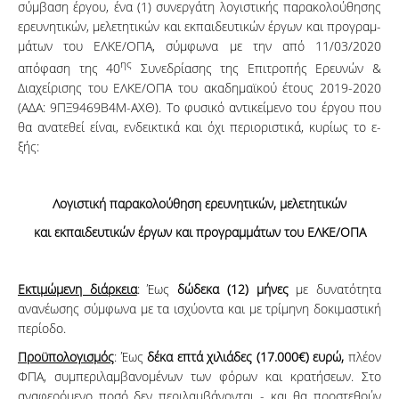
σύμβαση έργου, ένα (1) συνεργάτη λογιστικής παρακολούθησης
ερευνητικών, μελετητικών και εκπαιδευτικών έργων και προ­­γραμ­­­
μά­­των του ΕΛΚΕ/ΟΠΑ, σύμφωνα με την από 11/03/2020
ης
απόφαση της 40
Συνεδρίασης της Επιτροπής Ερευνών &
Διαχείρισης του ΕΛΚΕ/ΟΠΑ του ακαδημαϊκού έτους 2019-2020
(ΑΔΑ: 9ΠΞ9469Β4Μ-ΑΧΘ). Το φυ­­­­σικό α­ντι­­­κεί­­με­νο του έργου που
θα α­­να­τε­θεί εί­ναι, ενδεικτικά και όχι περιοριστικά, κυρίως το ε­
ξής:
Λογιστική παρακολούθηση ερευνητικών, μελετητικών
και εκπαιδευτικών έργων και προ­γραμ­­μά­των του ΕΛΚΕ/ΟΠΑ
Εκτιμώμενη διάρκεια
: Έως
δώδεκα (12) μήνες
με δυνατότητα
ανανέωσης σύμφωνα με τα ισχύοντα και με τρί­μηνη δοκιμαστική
περίοδο.
Προϋπολογισμός
: Έως
δέκα επτά χιλιάδες (17.000€) ευρώ,
πλέον
ΦΠΑ, συμπεριλαμβανομένων των φόρων και κρατήσεων. Στο
αναφερόμενο ποσό δεν περιλαμβάνονται - και θα προστεθούν