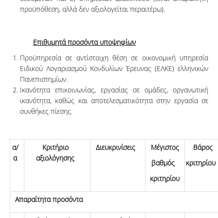
προ­ϋ­­πόθεση, αλ­λά δεν α­­ξιο­λο­γεί­ται περαιτέρω).
Επιθυμητά προσόντα υποψηφίων
Προϋπηρεσία σε αντίστοιχη θέση σε οικονομική υπηρεσία
Ειδικού Λογαριασμού Κονδυλίων Έρευνας (ΕΛΚΕ) ελληνικών
Πανεπιστημίων.
Ικανό­τητα επικοινωνίας, εργασίας σε ομάδες, οργανωτική
ικανότητα, καθώς και α­­ποτελεσματικό­τη­τα στην εργασία σε
συνθήκες πίεσης.
α/
Κριτήριο
Διευκρινίσεις
Μέγιστος
Βάρος
α
αξιολόγησης
βαθμός
κριτηρίου
κριτηρίου
Απαραίτητα προσόντα