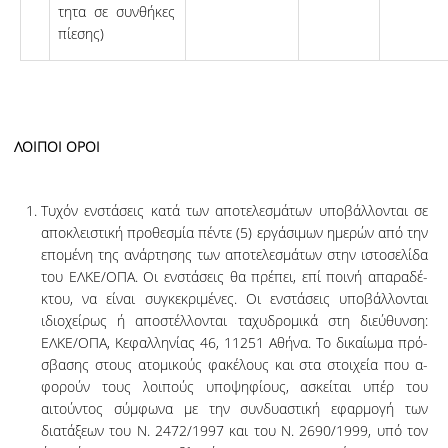
τη­τα σε συν­θή­­κες
πί­ε­σης)
ΛΟΙΠΟΙ ΟΡΟΙ
Τυχόν ενστάσεις κατά των αποτελεσμάτων υποβάλλονται σε
αποκλειστική προ­θε­σ­μία πέντε (5) εργάσιμων ημερών από την
επομένη της ανάρτησης των αποτε­λε­σ­μά­­των στην ιστοσελίδα
του ΕΛΚΕ/ΟΠΑ. Οι ενστάσεις θα πρέπει, επί ποινή απα­ρα­­­δέ­­
κτου, να είναι συγκεκριμένες. Οι ενστάσεις υποβάλλονται
ιδιοχείρως ή απο­στέλ­­­λο­­νται ταχυδρομικά στη διεύθυνση:
ΕΛΚΕ/ΟΠΑ, Κεφαλληνίας 46, 11251 Α­θή­να. Το δι­­­καί­ω­μα πρό­­
σβασης στους ατομικούς φακέλους και στα στοιχεία που α­
φο­­ρούν τους λοι­πούς υ­­πο­ψηφίους, ασκείται υπέρ του
αιτούντος σύμφωνα με την συν­δυα­στι­­­­κή ε­φαρ­μογή των
διατάξεων του Ν. 2472/1997 και του Ν. 2690/1999, υ­πό τον