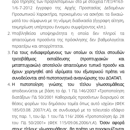
ό­ρο τή­ρη­σης των προ­­­­­βλεπόμενων στο με στοιχεία Γ/ΕΞ/4163-
1/6-7-2012 έγ­γραφο της Αρ­χής Προ­στα­σί­­­­ας Δεδομένων
Προσωπικού Χαρακτήρα, προ­κει­μέ­νου να α­σκή­σει τα δι­καιώ­
μα­τά του σύμφωνα με τη νόμιμη διαδικασία (έγγραφη αί­­τηση,
τεκ­μη­ρί­­­ω­ση υ­πέρ­τε­ρου έν­νο­­μου συμφέροντος κλπ.).
Υποβληθείσα υποψηφιότητα η οποία δεν πληροί τα
απαιτούμενα προσόντα της πρό­­σ­­κλησης δεν βαθμολογείται
περαιτέρω και απορρίπτεται.
Για τους ενδιαφερόμενους των οποίων οι τίτλοι σπουδών
τριτοβάθμιας εκπαίδευσης (προπτυχιακών και
μεταπτυχιακών) αποτελούν απαιτούμενο τυπικό προσόν και
έχουν χορηγηθεί από ιδρύματα του εξωτερικού πρέπει να
συνοδεύονται από πιστοποιητικά αναγνώρισης του ΔΟΑΤΑΠ.
Η πιστοποίηση γνώσης του τίτλου γλωσσομάθειας
αποδεικνύεται με βάση το άρ. 1 ΠΔ 146/2007 «Τροποποίηση
διατάξεων ΠΔ 50/2001 Καθορισμός προσόντων δι­­ο­­ρι­σμού σε
θέσεις φορέων του δημόσιου τομέα όπως αυτό ισχύει» (ΦΕΚ
185/03.08. 2007/τ.Α’), σε συνδυασμό με το τελευταίο εδάφιο
της παρ. 1, του άρ. 1 του ΠΔ 116/ 2006 «Τροποποίηση άρ. 28
του ΠΔ 50/2001» (ΦΕΚ 115/09.06.2006/τ.Α’).
Όσον αφορά
στους τίτλους γλωσσομάθειας, θα πρέπει να προσκομίζονται