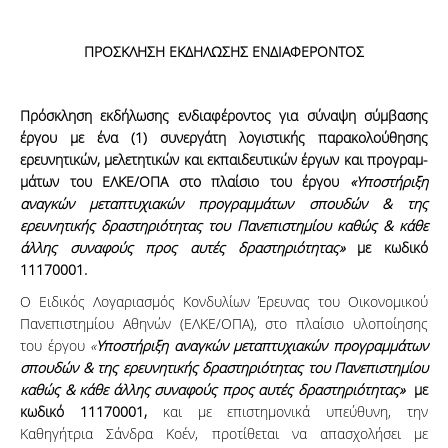
ΠΡΟΣΚΛΗΣΗ ΕΚΔΗΛΩΣΗΣ ΕΝΔΙΑΦΕΡΟΝΤΟΣ
Πρόσκληση εκδήλωσης ενδιαφέροντος για σύναψη σύμβασης
έργου με ένα (1) συνεργάτη λογιστικής παρακολούθησης
ερευνητικών, μελετητικών και εκπαιδευτικών έργων και προ­­γραμ­­­
μά­­των του ΕΛΚΕ/ΟΠΑ στο πλαίσιο του έργου
«Υποστήριξη
αναγκών μεταπτυχιακών προγραμμάτων σπουδών & της
ερευνητικής δραστηριότητας του Πανεπιστημίου καθώς & κάθε
άλλης συναφούς προς αυτές δραστηριότητας»
με κωδικό
11170001.
Ο Ειδικός Λογαριασμός Κονδυλίων Έρευνας του Οικονομικού
Πανεπιστημίου Α­θη­νών (ΕΛΚΕ­/ΟΠΑ), στο πλαίσιο υλοποίησης
του έργου
«
Υποστήριξη αναγκών μεταπτυχιακών προγραμμάτων
σπουδών & της ερευνητικής δραστηριότητας του Πανεπιστημίου
καθώς & κάθε άλλης συναφούς προς αυτές δραστηριότητας»
με
κωδικό 11170001,
και με επιστημονικά υπεύθυνη, την
Καθηγήτρια Σάνδρα Κοέν, προ­τί­θεται να απασχολήσει με