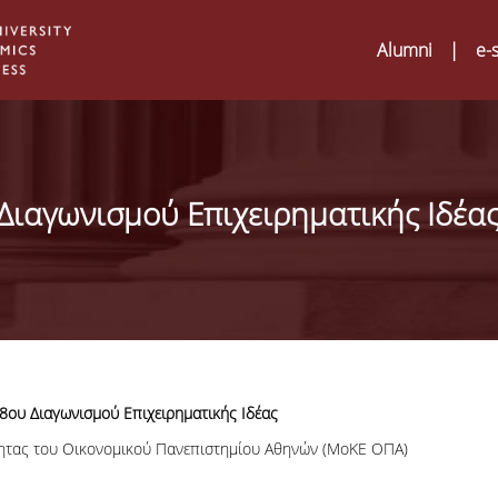
Alumni
|
e-
ιαγωνισμού Επιχειρηματικής Ιδέα
ου Διαγωνισμού Επιχειρηματικής Ιδέας
τητας του Οικονομικού Πανεπιστημίου Αθηνών (ΜοΚΕ ΟΠΑ)
Digital Humanities a
02
ATRIUM Transnation
Training Visits at