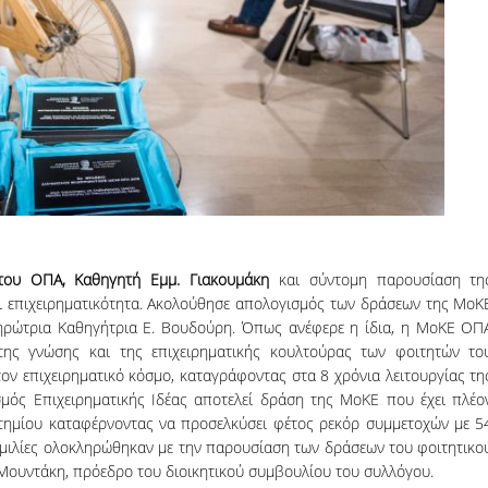
Marco B., MSc in International S
Finance & Management
If I look back and think about my
experience with the MSc in ISFM, I
would definitely do it again. Noth
than this have given me a mix of
knowledge and experience. I disc
new horizons while enhancing my 
hard skills. Professors of each sub
well prepared and able to capture
students' interests as
... more
του ΟΠΑ, Καθηγητή Εμμ. Γιακουμάκη
και σύντομη παρουσίαση τη
αι επιχειρηματικότητα. Ακολούθησε απολογισμός των δράσεων της ΜοΚ
ηρώτρια Καθηγήτρια Ε. Βουδούρη. Όπως ανέφερε η ίδια, η ΜοΚΕ ΟΠ
 της γνώσης και της επιχειρηματικής κουλτούρας των φοιτητών το
τον επιχειρηματικό κόσμο, καταγράφοντας στα 8 χρόνια λειτουργίας τη
μός Επιχειρηματικής Ιδέας αποτελεί δράση της ΜοΚΕ που έχει πλέο
τημίου καταφέρνοντας να προσελκύσει φέτος ρεκόρ συμμετοχών με 5
ομιλίες ολοκληρώθηκαν με την παρουσίαση των δράσεων του φοιτητικο
Μουντάκη, πρόεδρο του διοικητικού συμβουλίου του συλλόγου.