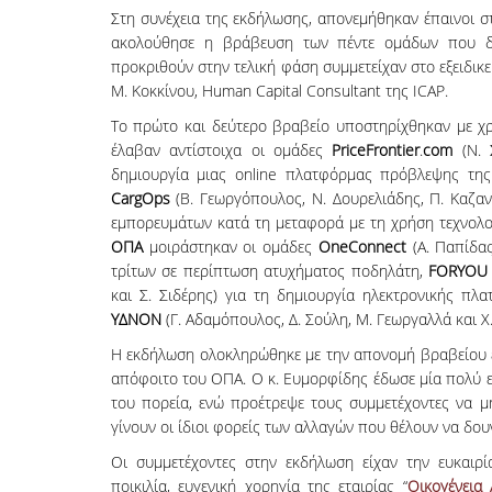
Στη συνέχεια της εκδήλωσης, απονεμήθηκαν έπαινοι σ
ακολούθησε η βράβευση των πέντε ομάδων που δια
προκριθούν στην τελική φάση συμμετείχαν στο εξειδικ
Μ. Κοκκίνου, Human Capital Consultant της ICAP.
Το πρώτο και δεύτερο βραβείο υποστηρίχθηκαν με χρ
έλαβαν αντίστοιχα οι ομάδες
PriceFrontier
.
com
(Ν. Σ
δημιουργία μιας online πλατφόρμας πρόβλεψης της
CargOps
(Β. Γεωργόπουλος, Ν. Δουρελιάδης, Π. Καζα
εμπορευμάτων κατά τη μεταφορά με τη χρήση τεχνολο
ΟΠΑ
μοιράστηκαν οι ομάδες
OneConnect
(Α. Παπίδας
τρίτων σε περίπτωση ατυχήματος ποδηλάτη,
FORYOU
και Σ. Σιδέρης) για τη δημιουργία ηλεκτρονικής πλ
ΥΔΝΟΝ
(Γ. Αδαμόπουλος, Δ. Σούλη, Μ. Γεωργαλλά και 
Η εκδήλωση ολοκληρώθηκε με την απονομή βραβείου επ
απόφοιτο του ΟΠΑ. Ο κ. Ευμορφίδης έδωσε μία πολύ ε
του πορεία, ενώ προέτρεψε τους συμμετέχοντες να μη
γίνουν οι ίδιοι φορείς των αλλαγών που θέλουν να δου
Οι συμμετέχοντες στην εκδήλωση είχαν την ευκαιρ
ποικιλία, ευγενική χορηγία της εταιρίας “
Οικογένεια