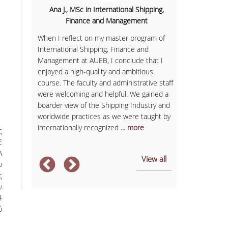
Danai K.,
hipping,
Ana J., MSc in International Shipping,
Finance and Management
I started the 
of gaining kn
When I reflect on my master program of
pillars of a 
 'd say I
International Shipping, Finance and
course offered
ing more
Management at AUEB, I conclude that I
high quality 
 academic
enjoyed a high-quality and ambitious
professors in t
overed
course. The faculty and administrative staff
opportunity t
soft and
were welcoming and helpful. We gained a
economics by
ject are
boarder view of the Shipping Industry and
reality and c
worldwide practices as we were taught by
internationally recognized
... more
ς
Ε
Α
View all
υ
ς
ν
4
ύ