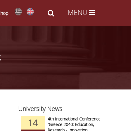
shop
ς
University News
nd Arts -
4th International Conference
14
09
al Access
“Greece 2040: Education,
Research - Innovation,