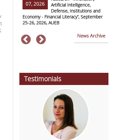
07, 2026
07, 2026
ss Europe
Artificial Intelligence,
Defense, Institutions and
ν
Economy - Financial Literacy”, September
of Economics 
25-26, 2026, AUEB
2026
η
ς
News Archive
Testimonials