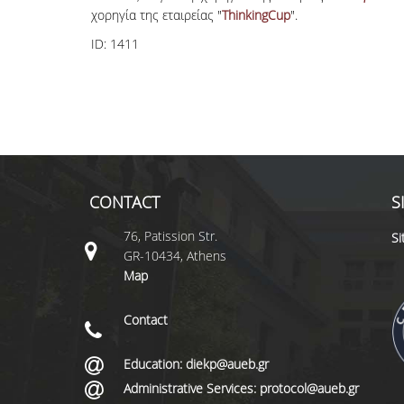
χορηγία της εταιρείας "
ThinkingCup
".
ID:
1411
CONTACT
S
76, Patission Str.
S
GR-10434, Athens
Map
Contact
Education: diekp@aueb.gr
Administrative Services: protocol@aueb.gr