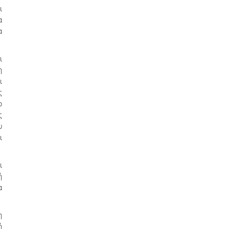
ι
α
α
ι
η
ι
ς
ο
ς
υ
ι
ι
ή
α
η
ή