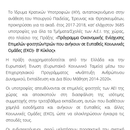
Το Ίδρυμα Κρατικών Υποτροφιών (ΙΚΥ), ανταποκρινόμενο στην
ανάθεση του Υπουργού Παιδείας, Έρευνας και Θρησκευμάτων,
προκηρύσσει για το ακαδ. έτος 2017-2018, κατ’ ελάχιστον 3685
υποτροφίες για όλα τα Τμήματα/Σχολές των Α.Ε.Ι. της χώρας,
στο πλαίσιο της Πράξης «
Πρόγραμμα Οικονομικής Ενίσχυσης
Επιμελών φοιτητών/τριών που ανήκουν σε Ευπαθείς Κοινωνικές
Ομάδες (ΕΚΟ)- Β’ Κύκλος»
.
Η πράξη συγχρηματοδοτείται από την Ελλάδα και την
Ευρωπαϊκή Ένωση (Ευρωπαϊκό Κοινωνικό Ταμείο) μέσω του
Επιχειρησιακού Προγράμματος «Ανάπτυξη Ανθρώπινου
Δυναμικού, Εκπαίδευση και Δια Βίου Μάθηση 2014-2020».
Οι υποτροφίες απευθύνονται σε επιμελείς φοιτητές των ΑΕΙ της
χώρας και αποσκοπούν στη διασφάλιση της ισότιμης
συμμετοχής στην τριτοβάθμια εκπαίδευση, αυτών που διαθέτουν
χαμηλά εισοδήματα και ανήκουν σε Ευπαθείς και άλλες
Κοινωνικές Ομάδες (ΕΚΟ), ώστε να ολοκληρώσουν έγκαιρα τις
σπουδές τους.
Οι ενδιαφερόμενοι, αφού μελετήσουν προσεκτικά την σχετική