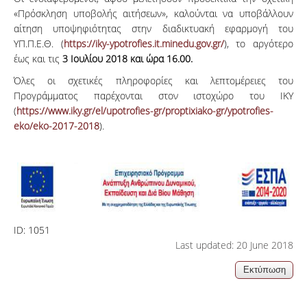
«Πρόσκληση υποβολής αιτήσεων», καλούνται να υποβάλλουν
αίτηση υποψηφιότητας στην διαδικτυακή εφαρμογή του
ΥΠ.Π.Ε.Θ. (
https://iky-ypotrofies.it.minedu.gov.gr/
), το αργότερο
έως και τις
3 Ιουλίου 2018 και ώρα 16.00.
Όλες οι σχετικές πληροφορίες και λεπτομέρειες του
Προγράμματος παρέχονται στον ιστοχώρο του ΙΚΥ
(
https://www.iky.gr/el/upotrofies-gr/proptixiako-gr/ypotrofies-
eko/eko-2017-2018
).
ID:
1051
Last updated: 20 June 2018