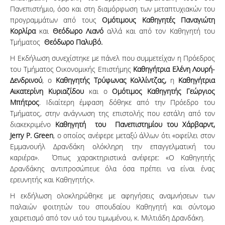
Πανεπιστήμιο, όσο και στη διαμόρφωση των μεταπτυχιακών του
προγραμμάτων από τους
Ομότιμους Καθηγητές Παναγιώτη
Κορλίρα
και
Θεόδωρο Λιανό
αλλά και από τον Καθηγητή του
Τμήματος
Θεόδωρο Παλυβό.
Η Εκδήλωση συνεχίστηκε με πάνελ που συμμετείχαν η Πρόεδρος
του Τμήματος Οικονομικής Επιστήμης
Καθηγήτρια Ελένη Λουρή-
Δενδρινού
, ο
Καθηγητής Τρύφωνας Κολλίντζας,
η
Καθηγήτρια
Αικατερίνη Κυριαζίδου
και ο
Ομότιμος Καθηγητής Γεώργιος
Μπήτρος
. Ιδιαίτερη έμφαση δόθηκε από την Πρόεδρο του
Τμήματος, στην ανάγνωση της επιστολής που εστάλη από τον
διακεκριμένο
Καθηγητή του Πανεπιστημίου του Χάρβαρντ,
Jerry Ρ. Green
, o οποίος ανέφερε μεταξύ άλλων ότι «οφείλει στον
Εμμανουήλ Δρανδάκη ολόκληρη την επαγγελματική του
καριέρα». Όπως χαρακτηριστικά ανέφερε: «Ο Καθηγητής
Δρανδάκης αντιπροσώπευε όλα όσα πρέπει να είναι ένας
ερευνητής και Καθηγητής».
Η εκδήλωση ολοκληρώθηκε με αφηγήσεις αναμνήσεων των
παλαιών φοιτητών του σπουδαίου Καθηγητή και σύντομο
χαιρετισμό από τον υιό του τιμωμένου, κ. Μιλτιάδη Δρανδάκη.