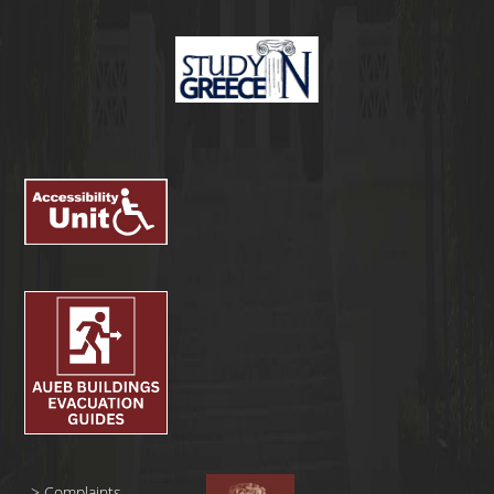
>
Complaints