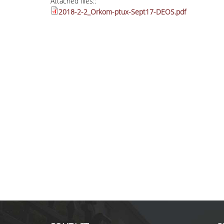
Attached files::
2018-2-2_Orkom-ptux-Sept17-DEOS.pdf