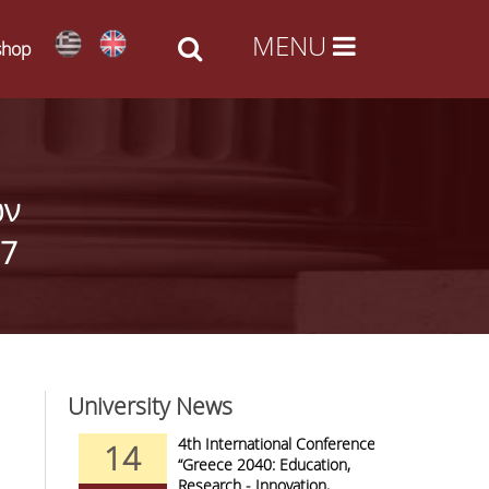
shop
ών
17
University News
nd Arts -
4th International Conference
14
09
al Access
“Greece 2040: Education,
Research - Innovation,