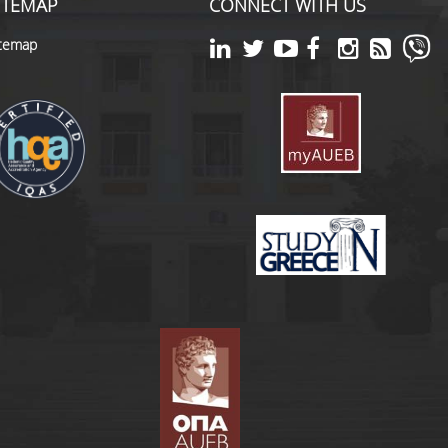
ITEMAP
CONNECT WITH US
itemap