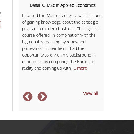
Danai K., MSc in Applied Economics
al
Igor B.
8
I started the Master's degree with the aim
i-MBA
of gaining knowledge about the strategic
now to
I would charac
pillars of a modern business. Through the
onally.
programme as 
course offered, in combination with the
n 5
extroversion 
high quality teaching by renowned
e
important rol
professors in their field, I had the
uage
opportunity t
opportunity to enrich my background in
and professiona
economics by comparing the European
and company p
reality and coming up with
... more
the external 
association's i
View all