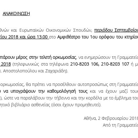
06, 2026
Organizations acro
ΑΝΑΚΟΙΝΩΣΗ
ιεθνών και Ευρωπαϊκών Οικονομικών Σπουδών,
περιόδου Σεπτεμβρίο
τίου 2018 και ώρα 13.00
στο
Αμφιθέατρο του 1ου ορόφου του κτηρίο
 πάρουν μέρος στην τελετή ορκωμοσίας
, να ενημερώσουν τη Γραμματεί
 2018
(τηλεφωνικώς στα τηλέφωνα
210-8203 106, 210-8203 107
ή μ
κ. Αποστολοπούλου και Ζαχαριάδη).
τή ορκωμοσίας, θα πρέπει να προσέλθουν αυτοπροσώπως στη Γραμματεί
ου να υπογράψουν την καθομολόγησή τους
και να έχουν μαζί του
), ώστε να παραλάβουν την τήβεννο και την κορδέλα με το έμβλημα το
ητικό βιβλιάριο ασθενείας (όσοι έχουν προμηθευτεί).
Αθήνα, 2 Φεβρουαρίου 201
Από τη Γραμματεί