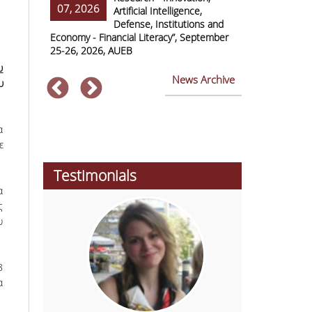
07, 2026
07, 2026
ss Europe
Artificial Intelligence,
Defense, Institutions and
Economy - Financial Literacy”, September
of Economics 
25-26, 2026, AUEB
2026
υ
News Archive
υ
α
ε
Testimonials
α
ς
υ
8
α