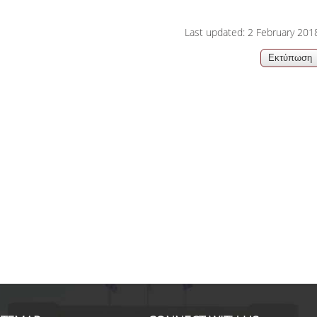
Milica R., MBA Internation
Last updated: 2 February 201
Looking for a career change, the 
equipped me with all I need to k
land a great job and grow professi
Seven years later, I have worked i
countries and have gained valuabl
experience. From an English lang
teacher to a Strategy Manager!