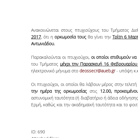
Ανακοινώνεται στους πτυχιούχους του Τμήματος Δ
2017
, ότι η
ορκωμοσία τους
θα γίνει την
Τρίτη 6 Μαρ
Αντωνιάδου.
Παρακαλούνται οι πτυχιούχοι,
οι οποίοι επιθυμούν να
του Τμήματος
μέχρι την Παρασκευή 16 Φεβρουαρίου
ηλεκτρονικό μήνυμα στο
deossecr@aueb.gr
- υπόψη κ.
Οι πτυχιούχοι, οι οποίοι θα λάβουν μέρος στην τελε
την ημέρα της ορκωμοσίας
στις
12.00, προκειμέν
αστυνομική ταυτότητα (ή διαβατήριο ή άδεια οδήγησης
Ερμή, καθώς και την ακαδημαϊκή ταυτότητα και το φοιτ
ID:
690