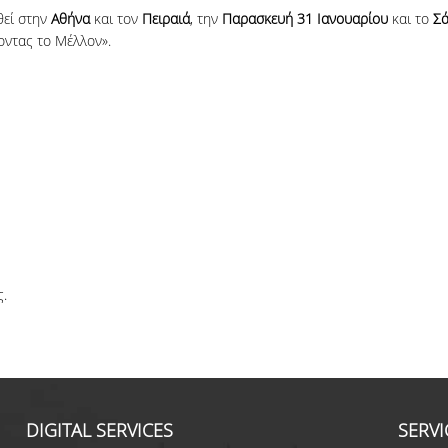
θεί στην
Αθήνα
και τον
Πειραιά
, την
Παρασκευή 31 Ιανουαρίου
και το
Σά
οντας το Μέλλον».
ς.
DIGITAL SERVICES
SERVI