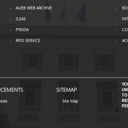
AUEB WEB ARCHIVE
BO
ILSAS
IN
PYXIDA
CO
RFID SERVICE
AC
YOU
CEMENTS
SITEMAP
UN
TO
RE
News
Site Map
PE