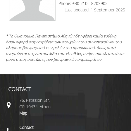
Phone: +30 210 - 8203902
Last updated: 1 September 2025
* Το Οικονομικό Πανεπιστήμιο Αθηνών δεν φέρει καμία ευθύνη
όσον αφορά στην ακρίβεια των στοιχείων του συνοπτικού και του
πλήρους βιογραφικού των μελών του προσωπικού, όπως αυτά
αναρτώνται στην ιστοσελίδα του. Η ευθύνη ανήκει αποκλειστικά και
μόνο στους συντάκτες των βιογραφικών σημειωμάτων.
CONTACT
76, Patission Str.
GR-10434, Athens
Map
Contact