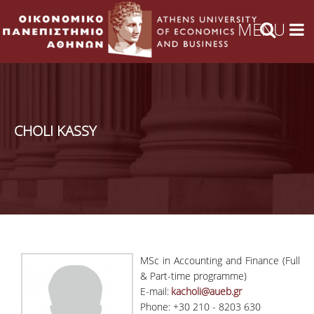
CHOLI KASSY
MSc in Accounting and Finance (Full
& Part-time programme)
E-mail:
kacholi@aueb.gr
Phone: +30 210 - 8203 630