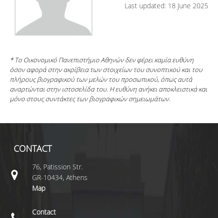
Last updated: 18 June 2025
* Το Οικονομικό Πανεπιστήμιο Αθηνών δεν φέρει καμία ευθύνη
όσον αφορά στην ακρίβεια των στοιχείων του συνοπτικού και του
πλήρους βιογραφικού των μελών του προσωπικού, όπως αυτά
αναρτώνται στην ιστοσελίδα του. Η ευθύνη ανήκει αποκλειστικά και
μόνο στους συντάκτες των βιογραφικών σημειωμάτων.
CONTACT
76, Patission Str.
GR-10434, Athens
Map
Contact