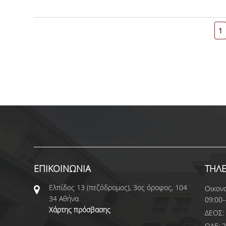
αποτελέσματα αξιολόγησης των αιτήσεων συμμετ
πρακτικής άσκησης του Εαρινού Εξαμήνου Ακ. Έτους
τα κριτήρια επιλογής που έχουν οριστεί και εγκριθεί α
1
ΕΠΙΚΟΙΝΩΝΙΑ
ΤΗΛ
Ελπίδος 13 (πεζόδρομος), 3ος όροφος, 104
Οικονο
34 Αθήνα
09:00–
Χάρτης πρόσβασης
ΔΕΟΣ: 
ΟΔΕ: 