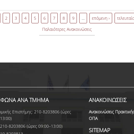
οχής στο πρόγραμμα
να βελτιώσουμε το προφίλ σα
 2025 – 2026 με βάση
ΤΟΠΟΣ: 2ος όροφος, Ελπίδος
πό τις Συνελεύσεις των
Άσκησης & Διασύνδεσης Αν
2
3
4
5
6
7
8
9
…
επόμενη ›
τελευταία
Παλαιότερες Ανακοινώσεις
ΕΦΩΝΑ ΑΝΑ ΤΜΗΜΑ
ΑΝΑΚΟΙΝΩΣΕΙΣ
μικής Επιστήμης: 210-8203806 (ώρες
Ανακοινώσεις Πρακτική
13:00)
ΟΠΑ
210-8203806 (ώρες 09:00–13:00)
SITEMAP
210-8203813