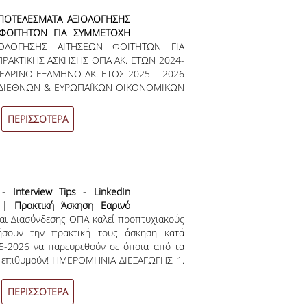
ΑΠΟΤΕΛΕΣΜΑΤΑ ΑΞΙΟΛΟΓΗΣΗΣ
ΦΟΙΤΗΤΩΝ ΓΙΑ ΣΥΜΜΕΤΟΧΗ
ΙΟΛΟΓΗΣΗΣ ΑΙΤΗΣΕΩΝ ΦΟΙΤΗΤΩΝ ΓΙΑ
ΑΜΜΑ ΠΡΑΚΤΙΚΗΣ ΑΣΚΗΣΗΣ
ΑΚΤΙΚΗΣ ΑΣΚΗΣΗΣ ΟΠΑ ΑΚ. ΕΤΩΝ 2024-
ΟΥ ΕΞΑΜΗΝΟΥ ΑΚΑΔ. ΕΤΟΥΣ
7 ΕΑΡΙΝΟ ΕΞΑΜΗΝΟ ΑΚ. ΕΤΟΣ 2025 – 2026
: ΔΙΕΘΝΩΝ & ΕΥΡΩΠΑΪΚΩΝ ΟΙΚΟΝΟΜΙΚΩΝ
ΙΣΤΗΜΗΣ ΟΡΓΑΝΩΣΗΣ & ΔΙΟΙΚΗΣΗΣ
 ΚΑΙ ΕΠΙΚΟΙΝΩΝΙΑΣ ΛΟΓΙΣΤΙΚΗΣ &
ΠΕΡΙΣΣΟΤΕΡΑ
ΚΗΤΙΚΗΣ ΕΠΙΣΤΗΜΗΣ & ΤΕΧΝΟΛΟΓΙΑΣ
τα πλαίσια της διαφάνειας και της ίσης
σης των συμμετεχόντων στο πρόγραμμα
ανεπιστημίου Αθηνών ακ. ετών 2024-2025,
- Interview Tips - LinkedIn
 | Πρακτική Άσκηση Εαρινό
αι Διασύνδεσης ΟΠΑ καλεί προπτυχιακούς
 Έτους 2025 - 2026
ιήσουν την πρακτική τους άσκηση κατά
25-2026 να παρευρεθούν σε όποια από τα
α επιθυμούν! ΗΜΕΡΟΜΗΝΙΑ ΔΙΕΞΑΓΩΓΗΣ 1.
λάτε να δούμε παρέα το Βιογραφικό σας! 2.
ips: Ερωτήσεις & Απαντήσεις - Role Play 3.
ΠΕΡΙΣΣΟΤΕΡΑ
LinkedIn: Ελάτε να δημιουργήσουμε μαζί ή