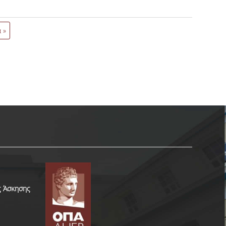
ς στο LinkedIn! ΩΡΕΣ: 11.00 – 13.00
 13, 10434 Αθήνα |Γραφείο Πρακτικής
 »
ς Άσκησης