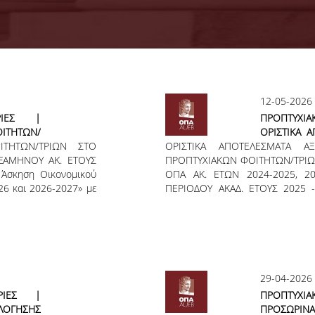
12-05-2026
ΤΡΙΕΣ |
ΠΡΟΠΤΥΧΙ
ΙΤΗΤΩΝ/
ΟΡΙΣΤΙΚΑ 
ΗΤΩΝ/ΤΡΙΩΝ ΣΤΟ
ΑΚΤΙΚΗΣ
ΟΡΙΣΤΙΚΑ ΑΠΟΤΕΛΕΣΜΑΤΑ Α
ΑΙΤΗΣΕΩΝ
ΞΑΜΗΝΟΥ ΑΚ. ΕΤΟΥΣ
ΝΟΥ ΑΚ.
ΠΡΟΠΤΥΧΙΑΚΩΝ ΦΟΙΤΗΤΩΝ/ΤΡΙΩ
ΤΡΙΩΝ ΣΤ
Άσκηση Οικονομικού
ΟΠΑ ΑΚ. ΕΤΩΝ 2024-2025, 20
ΑΣΚΗΣΗΣ Κ
26 και 2026-2027» με
ΠΕΡΙΟΔΟΥ ΑΚΑΔ. ΕΤΟΥΣ 2025 
ΕΤΟΥΣ 2025
ναμικό και Κοινωνική
ΔΙΕΘΝΩΝ & ΕΥΡΩΠΑΪΚΩΝ Ο
ι/νες προπτυχιακοί
ΕΠΙΣΤΗΜΗΣ ΟΡΓΑΝΩΣΗΣ & ΔΙΟΙ
τους για Πρακτική
ΕΠΙΚΟΙΝΩΝΙΑΣ ΛΟΓΙΣΤΙΚΗΣ 
– 2027, υποβάλλοντας
ΕΠΙΣΤΗΜΗΣ & ΤΕΧΝΟΛΟΓΙΑΣ ΠΛΗ
κτικής Άσκησης ΟΠΑ.
Στο πλαίσιο της Πράξης «Πρακ
026 έως και Πέμπτη
Αθηνών ακ. ετών 2024-2025, 2
29-04-2026
6018829 του προγράμματος «
ΤΡΙΕΣ |
ΠΡΟΠΤΥΧΙ
ΟΛΟΓΗΣΗΣ
ΠΡΟΣΩΡ