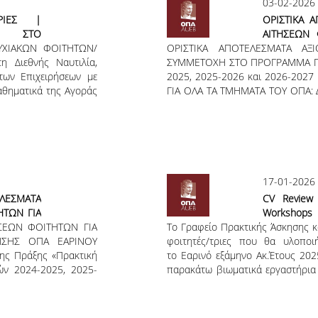
03-02-2026
ΤΡΙΕΣ |
ΟΡΙΣΤΙΚΑ 
Σ ΣΤΟ
ΑΙΤΗΣΕΩΝ 
ΙΑΚΩΝ ΦΟΙΤΗΤΩΝ/
ΚΗΣΗΣ |
ΟΡΙΣΤΙΚΑ ΑΠΟΤΕΛΕΣΜΑΤΑ ΑΞ
ΣΤΟ ΠΡΟΓΡ
 Διεθνής Ναυτιλία,
ΟΥΣ 2025
ΣΥΜΜΕΤΟΧΗ ΣΤΟ ΠΡΟΓΡΑΜΜΑ ΠΡ
ΟΠΑ ΕΑΡΙΝ
των Επιχειρήσεων με
2025, 2025-2026 και 2026-202
2025 - 2026
αθηματικά της Αγοράς
ΓΙΑ ΟΛΑ ΤΑ ΤΜΗΜΑΤΑ ΤΟΥ ΟΠΑ
ΑΛΟΚΑΙΡΙΝΗ ΠΕΡΙΟΔΟΣ
ΣΠΟΥΔΩΝ ΟΙΚΟΝΟΜΙΚΗΣ ΕΠ
υτοχρηματοδοτούμενο
ΕΠΙΧΕΙΡΗΣΕΩΝ ΜΑΡΚΕΤΙΝΓΚ
μικού Πανεπιστημίου
ΧΡΗΜΑΤΟΟΙΚΟΝΟΜΙΚΗΣ ΔΙΟΙ
νωτέρω Προγραμμάτων
ΠΛΗΡΟΦΟΡΙΚΗΣ ΚΑΙ ΣΤΑΤΙΣΤΙΚΗΣ Σ
 τους για συμμετοχή
μεταχείρισης και μη διάκρι
Ακ. Έτους
«Πρακτική Άσκηση Οικονομικού Π
17-01-2026
2025-2026 και 2026-2027»
ΣΜΑΤA
CV Review 
ΗΤΩΝ ΓΙΑ
Workshops
ΕΩΝ ΦΟΙΤΗΤΩΝ ΓΙΑ
ΡΑΜΜΑ
Το Γραφείο Πρακτικής Άσκησης κ
Εξάμηνο Ακ.
ΗΣΗΣ ΟΠΑ ΕΑΡΙΝΟΥ
ΕΑΡΙΝΟΥ
φοιτητές/τριες που θα υλοπο
ης Πράξης «Πρακτική
2026
το Εαρινό εξάμηνο Ακ.Έτους 20
ών 2024-2025, 2025-
παρακάτω βιωματικά εργαστήρι
 του προγράμματος
Τρίτη 20.01.2026 | CV Review - Ε
7», συγκροτήθηκαν οι
Τετάρτη 21.01.2026 | Interview T
εκδώσαν τα προσωρινά
Πέμπτη 22.01.2026 | Shine up @