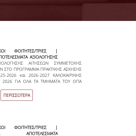
ΑΚΟΙ ΦΟΙΤΗΤΕΣ/ΤΡΙΕΣ |
ΑΠΟΤΕΛΕΣΜΑΤΑ ΑΞΙΟΛΟΓΗΣΗΣ
ΞΙΟΛΟΓΗΣΗΣ ΑΙΤΗΣΕΩΝ ΣΥΜΜΕΤΟΧΗΣ
 ΣΥΜΜΕΤΟΧΗΣ ΦΟΙΤΗΤΩΝ/
Ν ΣΤΟ ΠΡΟΓΡΑΜΜΑ ΠΡΑΚΤΙΚΗΣ ΑΣΚΗΣΗΣ
Ο ΠΡΟΓΡΑΜΜΑ ΠΡΑΚΤΙΚΗΣ
25-2026 και 2026-2027 ΚΑΛΟΚΑΙΡΙΝΗΣ
ΑΛΟΚΑΙΡΙΝΗΣ ΠΕΡΙΟΔΟΥ ΑΚ.
- 2026 ΓΙΑ ΟΛΑ ΤΑ ΤΜΗΜΑΤΑ ΤΟΥ ΟΠΑ
 - 2026
ΙΚΟΝΟΜΙΚΩΝ ΣΠΟΥΔΩΝ ΟΙΚΟΝΟΜΙΚΗΣ
ΚΗΣΗΣ ΕΠΙΧΕΙΡΗΣΕΩΝ ΜΑΡΚΕΤΙΝΓΚ ΚΑΙ
ΠΕΡΙΣΣΟΤΕΡΑ
& ΧΡΗΜΑΤΟΟΙΚΟΝΟΜΙΚΗΣ ΔΙΟΙΚΗΤΙΚΗΣ
ΡΟΦΟΡΙΚΗΣ ΚΑΙ ΣΤΑΤΙΣΤΙΚΗΣ */ /*-->*/
τική Άσκηση Οικονομικού Πανεπιστημίου
025-2026 και 2026-2027» με κωδικό ΟΠΣ
ΑΚΟΙ ΦΟΙΤΗΤΕΣ/ΤΡΙΕΣ |
ΙΝΑ ΑΠΟΤΕΛΕΣΜΑΤΑ