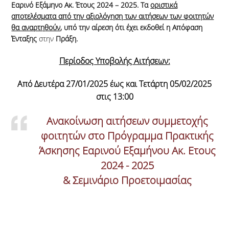
ΣΥΧΝΕΣ ΕΡΩΤΗΣΕΙΣ
Εαρινό Εξάμηνο
Ακ. Έτους 2024 – 2025.
Τα
οριστικά
αποτελέσματα από την αξιολόγηση των αιτήσεων των φοιτητών
θα αναρτηθούν
, υπό την αίρεση ότι έχει εκδοθεί η Απόφαση
ΝΕΑ
Ένταξης
στην
Πράξη.
ΔΗΜΟΣΙΟΤΗΤΑ
Περίοδος Υποβολής Αιτήσεων:
ΑΝΘΡΩΠΙΝΟ ΔΥΝΑΜΙΚΟ ΚΑΙ
Από Δευτέρα 27/01/2025 έως και Τετάρτη 05/02/2025
ΚΟΙΝΩΝΙΚΗ ΣΥΝΟΧΗ 2021-2027
στις 13:00
ΑΝΤΑΓΩΝΙΣΤΙΚΟΤΗΤΑ
Ανακοίνωση αιτήσεων συμμετοχής
ΕΠΙΧΕΙΡΗΜΑΤΙΚΟΤΗΤΑ ΚΑΙ
φοιτητών στο Πρόγραμμα Πρακτικής
ΚΑΙΝΟΤΟΜΙΑ 2014 - 2020
Άσκησης Εαρινού Εξαμήνου Ακ. Ετους
ΕΠΙΚΟΙΝΩΝΙΑ
2024 - 2025
& Σεμινάριο Προετοιμασίας