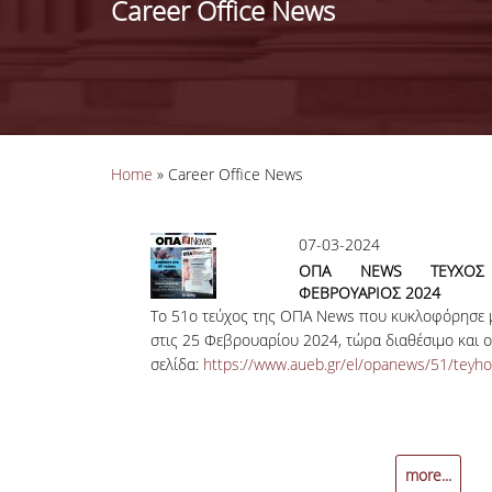
Career Office News
You are here
Home
» Career Office News
07-03-2024
ΟΠΑ NEWS ΤΕΥΧΟ
ΦΕΒΡΟΥΑΡΙΟΣ 2024
Το 51ο τεύχος της ΟΠΑ News που κυκλοφόρησε
στις 25 Φεβρουαρίου 2024, τώρα διαθέσιμο και o
σελίδα:
https://www.aueb.gr/el/opanews/51/teyho
more...