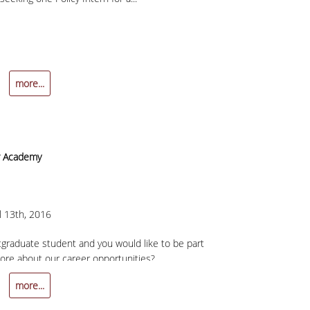
more...
r Academy
il 13th, 2016
graduate student and you would like to be part
re about our career opportunities?
more...
y!