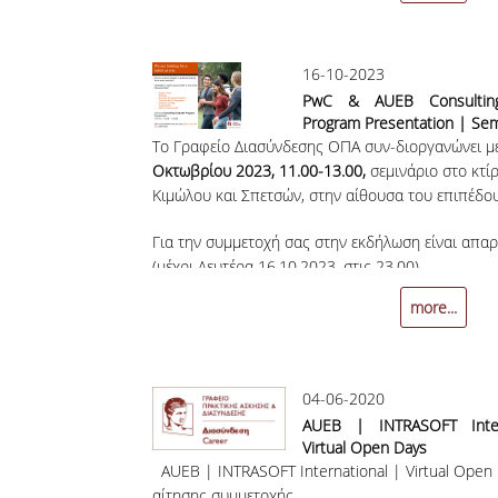
16-10-2023
PwC & AUEB Consultin
Program Presentation | Se
Το Γραφείο Διασύνδεσης ΟΠΑ συν-διοργανώνει μ
Οκτωβρίου 2023, 11.00-13.00,
σεμινάριο στο κτίρ
Κιμώλου και Σπετσών, στην αίθουσα του επιπέδου
Για την συμμετοχή σας στην εκδήλωση είναι απα
(μέχρι Δευτέρα 16.10.2023, στις 23.00)
more...
https://forms.gle/vMg6BHgGjEy5K6U26
04-06-2020
AUEB | INTRASOFT Inter
Virtual Open Days
AUEB | INTRASOFT International | Virtual O
αίτησης συμμετοχής,...