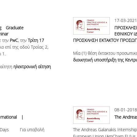
17-03-2021
g Graduate
ΠΡΟΣΚΛΗΣ
minar
ΕΘΝΙΚΟΥ Ι
ε την
PwC
, την
Τρίτη 17
ΠΡΟΣΚΛΗΣΗ ΕΚΤΑΚΤΟΥ ΠΡΟΣΩΠ
ιο επί της οδού Τροίας 2,
Μία (1) θέση έκτακτου προσωπικο
 1.
διοικητική υποστήριξη της Κεντρ
ραίτητη
ηλεκτρονική αίτηση
08-01-2018
national |
The Andreas
pen Days Για υποβολή
The Andreas Galanakis Internsh
European Union (AmCham EU) is se