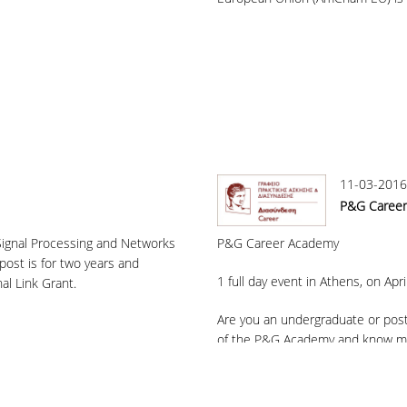
11-03-2016
P&G Caree
Signal Processing and Networks
P&G Career Academy
ost is for two years and
1 full day event in Athens, on Apr
al Link Grant.
Are you an undergraduate or post
of the P&G Academy and know mo
Apply now to P&G Career Academ