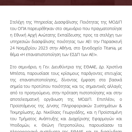
Quality System
Στελέχη της Υπηρεσίας Διασφάλισης Ποιότητας της ΜΟΔΙΠ
του ΟΠΑ παρευρέθηκαν στο σεμινάριο που πραγματοποίησε
Quality Policy
η Εθνική Αρχή Ανώτατης Εκπαίδευσης προς τα στελέχη των
υπηρεσιών διασφάλισης ποιότητας των ΑΕΙ την Παρασκευή
24 Νοεμβρίου 2023 στην Αθήνα, στο ξενοδοχείο Titania, με
Internal Evaluation
θέμα «Η επαναπιστοποίηση των ΕΣΔΠ των ΑΕΙ».
Στο σεμινάριο, η Γεν. Διευθύντρια της ΕΘΑΑΕ, Δρ. Χριστίνα
Μπέστα, παρουσίασε τους κρίσιμους παράγοντες επιτυχίας
Undergraduate Courses Evaluation
της επαναπιστοποίησης, δίνοντας έμφαση στα βασικά
Postgraduate Courses Evaluation
σημεία του προτύπου ποιότητας και τις σημαντικές αλλαγές
από το προηγούμενο, στην πρόταση πιστοποίησης και στην
αποτελεσματική οργάνωση της ΜΟΔΙΠ. Επιπλέον, ο
Προϊστάμενος της Δ/νσης Πληροφοριακών Συστημάτων &
Accreditation
Τεκμηρίωσης, Δρ. Νικόλαος Γεωργιάδης, και η Προϊσταμένη
του Τμήματος Ανάπτυξης και Διαχείρισης Εφαρμογών και
Υποδομών, κ. Θεώνη Πετροπούλου, παρουσίασαν τα
IQAS
πληροφοριακά συστήματα της ΕΘΑΑΕ και τη διασύνδεση