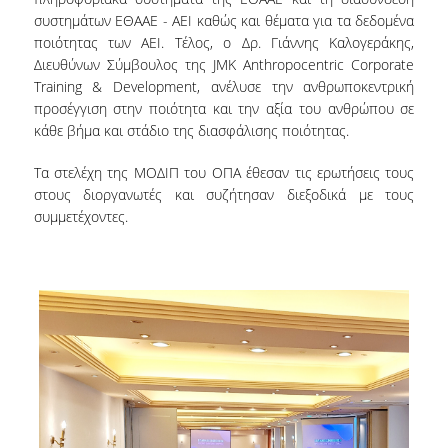
συστημάτων ΕΘΑΑΕ - ΑΕΙ καθώς και θέματα για τα δεδομένα
Undergraduate
ποιότητας των ΑΕΙ. Τέλος, ο Δρ. Γιάννης Καλογεράκης,
Διευθύνων Σύμβουλος της JMK Anthropocentric Corporate
Postgraduate
Training & Development, ανέλυσε την ανθρωποκεντρική
προσέγγιση στην ποιότητα και την αξία του ανθρώπου σε
κάθε βήμα και στάδιο της διασφάλισης ποιότητας.
Quality Data
Τα στελέχη της ΜΟΔΙΠ του ΟΠΑ έθεσαν τις ερωτήσεις τους
στους διοργανωτές και συζήτησαν διεξοδικά με τους
Surveys
συμμετέχοντες.
International Presence
Rankings
Corporate Social Responsibility