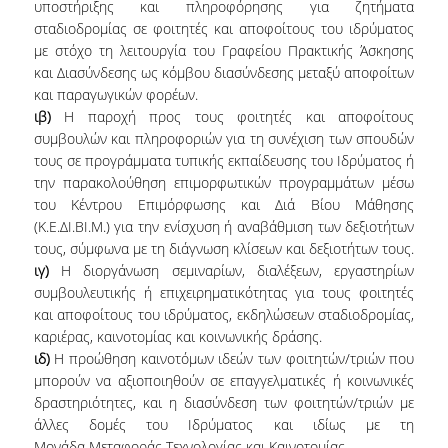
υποστήριξης και πληροφόρησης για ζητήματα
σταδιοδρομίας σε φοιτητές και αποφοίτους του ιδρύματος
με στόχο τη λειτουργία του Γραφείου Πρακτικής Άσκησης
και Διασύνδεσης ως κόμβου διασύνδεσης μεταξύ αποφοίτων
και παραγωγικών φορέων.
ιβ)
Η παροχή προς τους φοιτητές και αποφοίτους
συμβουλών και πληροφοριών για τη συνέχιση των σπουδών
τους σε προγράμματα τυπικής εκπαίδευσης του Ιδρύματος ή
την παρακολούθηση επιμορφωτικών προγραμμάτων μέσω
του Κέντρου Επιμόρφωσης και Διά Βίου Μάθησης
(Κ.Ε.ΔΙ.ΒΙ.Μ.) για την ενίσχυση ή αναβάθμιση των δεξιοτήτων
τους, σύμφωνα με τη διάγνωση κλίσεων και δεξιοτήτων τους.
ιγ)
Η διοργάνωση σεμιναρίων, διαλέξεων, εργαστηρίων
συμβουλευτικής ή επιχειρηματικότητας για τους φοιτητές
και αποφοίτους του ιδρύματος, εκδηλώσεων σταδιοδρομίας,
καριέρας, καινοτομίας και κοινωνικής δράσης.
ιδ)
Η προώθηση καινοτόμων ιδεών των φοιτητών/τριών που
μπορούν να αξιοποιηθούν σε επαγγελματικές ή κοινωνικές
δραστηριότητες, και η διασύνδεση των φοιτητών/τριών με
άλλες δομές του Ιδρύματος και ιδίως με τη
Μονάδα Μεταφοράς Τεχνολογίας και Καινοτομίας.