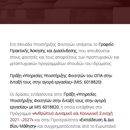
ΕΠΟΠΤΕΙΑ ΔΡΑΣΕΩΝ
ΜΟΝΑΔΑΣ
ΕΠΙΤΡΟΠΗ ΔΙΑΧΕΙΡΙΣΗΣ
ΠΡΑΚΤΙΚΗΣ ΑΣΚΗΣΗΣ ΚΑΙ
ΔΙΑΣΥΝΔΕΣΗΣ
Στη Μονάδα Υποστήριξης Φοιτητών υπάγεται το
Γραφείο
ΓΡΑΦΕΙΑ
Πρακτικής Άσκησης και Διασύνδεσης
, που απευθύνεται
στους φοιτητές και τους αποφοίτους των προπτυχιακών και
μεταπτυχιακών προγραμμάτων σπουδών του Ιδρύματος
ΓΡΑΦΕΙΟ ΠΡΑΚΤΙΚΗΣ
ΑΣΚΗΣΗΣ ΚΑΙ ΔΙΑΣΥΝΔΕΣΗΣ
Πράξη «Υπηρεσίες Υποστήριξης Φοιτητών του ΟΠΑ στην
ΓΡΑΦΕΙΟ ΥΠΟΣΤΗΡΙΞΗΣ
ένταξή τους στην αγορά εργασίας» (MIS: 6018820)
ΑΛΛΟΔΑΠΩΝ ΦΟΙΤΗΤΩΝ/
ΤΡΙΩΝ ΚΑΙ ΚΙΝΗΤΙΚΟΤΗΤΑΣ
Οι δράσεις εντάσσονται στην
Πράξη «Υπηρεσίες
Υποστήριξης Φοιτητών στην ένταξή τους στην αγορά
ΝΕΑ - ΑΝΑΚΟΙΝΩΣΕΙΣ
εργασίας» με MIS 6018820
, η οποία εντάχθηκε στο
Πρόγραμμα
«Ανθρώπινο Δυναμικό και Κοινωνική Συνοχή
2021 –2027»
και στην Προτεραιότητα
«Εκπαίδευση & Δια
ΠΡΑΚΤΙΚΗ ΑΣΚΗΣΗ
Βίου Μάθηση»
και συγχρηματοδοτείται από το Ευρωπαϊκό