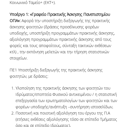
Κοινωνικό Ταμείο+ (ΕΚΤ+).
ΔΙΑΣΥΝΔΕΣΗ
Υποέργο 1: «Γραφείο Πρακτικής Άσκησης Πανεπιστημίου
ΔΙΕΘΝΗΣ ΚΙΝΗΤΙΚΟΤΗΤΑ
ΟΠΑ»:
Αφορά την υποστήριξη διεξαγωγής της πρακτικής
ΚΛΑΣΙΚΗ ΚΙΝΗΤΙΚΟΤΗΤΑ
άσκησης φοιτητών (δράσεις προσέλκυσης φορέων
υποδοχής, υποστήριξη προγραμμάτων πρακτικής άσκησης,
αξιολόγηση προγραμμάτων πρακτικής άσκησης από τους
ΕΠΙΚΟΙΝΩΝΙΑ
φορείς και τους αποφοίτους, σύνταξη τακτικών εκθέσεων
κτλ) , την εκπόνηση μελετών και την τήρηση στατιστικών
στοιχείων.
ΠΕ1 Υποστήριξη διεξαγωγής της πρακτικής άσκησης
φοιτητών, με δράσεις:
Υλοποίηση της πρακτικής άσκησης των φοιτητών του
Ιδρύματος/εποπτεία Φυσικού αντικειμένου / η στατιστική
επεξεργασία των ερωτηματολογίων των φοιτητών και των
φορέων υποδοχής/ανάπτυξη –συντήρηση ιστοσελίδων,
Ποσοτική και ποιοτική αξιολόγηση του έργου της Π.Α
(ετήσιες εκθέσεις αξιολόγησης τόσο σε επίπεδο Τμήματος
όσο και σε επίπεδο Ιδρύματος),