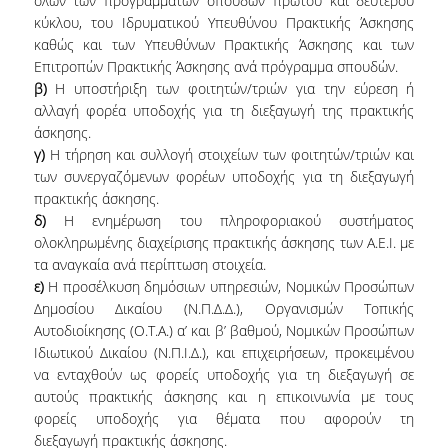
όλων των προγραμμάτων σπουδών πρώτου και δεύτερου
κύκλου, του Ιδρυματικού Υπευθύνου Πρακτικής Άσκησης
καθώς και των Υπευθύνων Πρακτικής Άσκησης και των
Επιτροπών Πρακτικής Άσκησης ανά πρόγραμμα σπουδών.
β)
Η υποστήριξη των φοιτητών/τριών για την εύρεση ή
αλλαγή φορέα υποδοχής για τη διεξαγωγή της πρακτικής
άσκησης.
γ)
Η τήρηση και συλλογή στοιχείων των φοιτητών/τριών και
των συνεργαζόμενων φορέων υποδοχής για τη διεξαγωγή
πρακτικής άσκησης.
δ)
Η ενημέρωση του πληροφοριακού συστήματος
ολοκληρωμένης διαχείρισης πρακτικής άσκησης των Α.Ε.Ι. με
τα αναγκαία ανά περίπτωση στοιχεία.
ε)
Η προσέλκυση δημόσιων υπηρεσιών, Νομικών Προσώπων
Δημοσίου Δικαίου (Ν.Π.Δ.Δ.), Οργανισμών Τοπικής
Αυτοδιοίκησης (Ο.Τ.Α.) α’ και β’ βαθμού, Νομικών Προσώπων
Ιδιωτικού Δικαίου (Ν.Π.Ι.Δ.), και επιχειρήσεων, προκειμένου
να ενταχθούν ως φορείς υποδοχής για τη διεξαγωγή σε
αυτούς πρακτικής άσκησης και η επικοινωνία με τους
φορείς υποδοχής για θέματα που αφορούν τη
διεξαγωγή πρακτικής άσκησης.