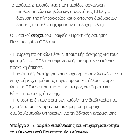
Δράσεις Δημοσιότητας (π.χ ημερίδες, οργάνωση
απολογιστικών εκδηλώσεων, συναντήσεις Γ.Π.Α για
διάχυση της πληροφορίας και ενοποίηση διαδικασιών,
δράσεις προσέλκυσης φορέων υποδοχής κ.λ.π)
Οι βασικοί
στόχοι
του Γραφείου Πρακτικής Άσκησης
Πανεπιστημίου ΟΠΑ είναι:
• Η εύρεση ποιοτικών θέσεων πρακτικής άσκησης για τους
φοιτητές του ΟΠΑ που οφείλουν ή επιθυμούν να κάνουν
πρακτική άσκηση.
• Η ανάπτυξή, διατήρηση και ενίσχυση ποιοτικών σχέσεων με
επιχειρήσεις, δημόσιους οργανισμούς και άλλους φορείς
ώστε το ΟΠΑ να προτιμάται ως έταιρος για θέματα και
θέσεις πρακτικής άσκησης.
• Η υποστήριξη των φοιτητών καθόλη την διαδικασία που
σχετίζεται με την πρακτική άσκηση και η παροχή
συμβουλευτικών υπηρεσιών για τη βέλτιστη εναρμόνισης.
Υποέργο 2 : «Γραφείο Διασύνδεσης και Επιχειρηματικότητα
του Οικονομικού Πανεπιστημίου Αθηνών»