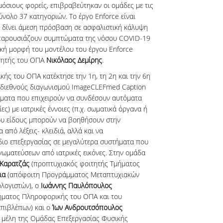
μόσιους φορείς, επιβραβεύτηκαν οι ομάδες με τις
ύνολο 37 κατηγοριών. Το έργο Enforce είναι
 δίνει άμεση πρόσβαση σε ασφαλιστική κάλυψη
 παρουσιάζουν συμπτώματα της νόσου COVID-19
ική μορφή του μοντέλου του έργου Enforce
ηγητής του ΟΠΑ
Νικόλαος Δεμίρης
.
ς του ΟΠΑ κατέκτησε την 1η, τη 2η και την 6η
 διεθνούς διαγωνισμού ImageCLEFmed Caption
ματα που επιχειρούν να συνδέσουν αυτόματα
ίες) με ιατρικές έννοιες (π.χ. σωματικά όργανα ή
ου είδους μπορούν να βοηθήσουν στην
από λέξεις- κλειδιά, αλλά και να
ιο επεξεργασίας σε μεγαλύτερα συστήματα που
ωματεύσεων από ιατρικές εικόνες. Στην ομάδα
 Καρατζάς
(προπτυχιακός φοιτητής Τμήματος
για
(απόφοιτη Προγράμματος Μεταπτυχιακών
λογιστών), ο
Ιωάννης Παυλόπουλος
μήματος Πληροφορικής του ΟΠΑ και του
επιβλέπων) και ο
Ίων Ανδρουτσόπουλος
ι μέλη της Ομάδας Επεξεργασίας Φυσικής