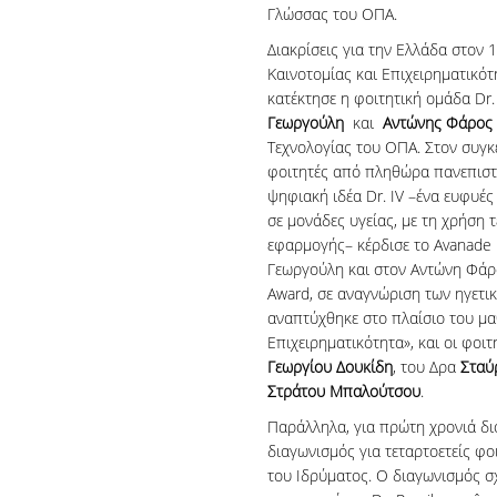
Γλώσσας του ΟΠΑ.
Διακρίσεις για την Ελλάδα στον
Καινοτομίας και Επιχειρηματικότ
κατέκτησε η φοιτητική ομάδα Dr. 
Γεωργούλη
και
Αντώνης Φάρος
Τεχνολογίας του ΟΠΑ. Στον συγκ
φοιτητές από πληθώρα πανεπιστ
ψηφιακή ιδέα Dr. IV –ένα ευφυές
σε μονάδες υγείας, με τη χρήση τ
εφαρμογής– κέρδισε το Avanade D
Γεωργούλη και στον Αντώνη Φάρο
Award, σε αναγνώριση των ηγετικ
αναπτύχθηκε στο πλαίσιο του μα
Επιχειρηματικότητα», και οι φοι
Γεωργίου Δουκίδη
, του Δρα
Σταύ
Στράτου Μπαλούτσου
.
Παράλληλα, για πρώτη χρονιά δι
διαγωνισμός για τεταρτοετείς φο
του Ιδρύματος. Ο διαγωνισμός σ