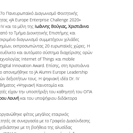
 17ο Πανευρωπαϊκό Διαγωνισμό Φοιτητικής
ητας «JA Europe Enterprise Challenge 2020»
IV και τα μέλη της
Ιωάννης Βούγιας, Χριστιάννα
από το Τμήμα Διοικητικής Επιστήμης και
εκριμένο διαγωνισμό συμμετέχουν χιλιάδες
ημίων, εκπροσωπώντας 20 ευρωπαϊκές χώρες. Η
 ευέλικτο και αυτόματο σύστημα διαχείρισης ορών
εχνολογίας Internet of Things και mobile
igital Innovation Award. Επίσης, στη Χριστιάννα
 απονεμήθηκε το JA Alumni Europe Leadership
ών δεξιοτήτων τους. Η ψηφιακή ιδέα Dr. IV
θήματος «Ψηφιακή Καινοτομία και
τητές είχαν την υποστήριξη του καθηγητή του ΟΠΑ
ρου Λουνή
και του υποψήφιου διδάκτορα
οργανώθηκε φέτος μεγάλος εταιρικός
ιτητές σε συνεργασία με το Γραφείο Διασύνδεσης
χεδιάστηκε με τη βοήθεια της αλυσίδας