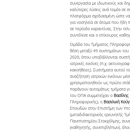
συνεργασία με ιδιωτικούς και δη
καλύτερες λύσεις ανά τομέα σε σ
πλατφόρμα σχεδιασμένη ώστε να
για νοσηλεία σε άτομα που ήδη
σε περίοδο καραντίνας. Στην τελ
συντέλεσε και ο επίκουρος καθ
Ομάδα του Τμήματος Πληροφορική
θέση μεταξύ 49 συστημάτων του
2020, όπου υποβάλλονται συστή
ιατρικές εικόνες (π.χ. ακτινογραφ
κακοήθειες). Συστήματα αυτού τ
αναζήτηση ιατρικών εικόνων μέσα 
χρησιμοποιηθούν ως πρώτο στάδ
παράγουν αυτομάτως τμήματα γν
του ΟΠΑ συμμετείχαν ο
Βασίλης
Πληροφορικής), η
Βασιλική Κού
Σπουδών στην Επιστήμη των Υπο
(μεταδιδακτορικός ερευνητής Τ
Πανεπιστημίου Στοκχόλμης, συν
(καθηγητής, συνεπιβλέπων), όλο