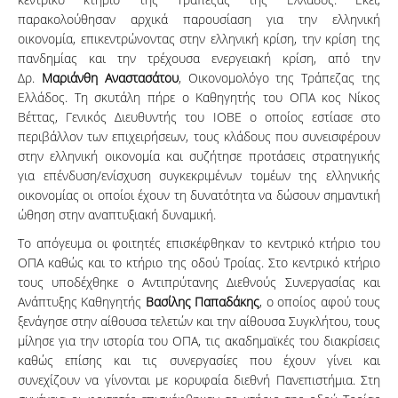
παρακολούθησαν αρχικά παρουσίαση για την ελληνική
οικονομία, επικεντρώνοντας στην ελληνική κρίση, την κρίση της
πανδημίας και την τρέχουσα ενεργειακή κρίση, από την
Δρ.
Μαριάνθη Αναστασάτου
, Οικονομολόγο της Τράπεζας της
Ελλάδος. Τη σκυτάλη πήρε ο Καθηγητής του ΟΠΑ κος Νίκος
Βέττας, Γενικός Διευθυντής του ΙΟΒΕ ο οποίος εστίασε στο
περιβάλλον των επιχειρήσεων, τους κλάδους που συνεισφέρουν
στην ελληνική οικονομία και συζήτησε προτάσεις στρατηγικής
για επένδυση/ενίσχυση συγκεκριμένων τομέων της ελληνικής
οικονομίας οι οποίοι έχουν τη δυνατότητα να δώσουν σημαντική
ώθηση στην αναπτυξιακή δυναμική.
Το απόγευμα οι φοιτητές επισκέφθηκαν το κεντρικό κτήριο του
ΟΠΑ καθώς και το κτήριο της οδού Τροίας. Στο κεντρικό κτήριο
τους υποδέχθηκε ο Αντιπρύτανης Διεθνούς Συνεργασίας και
Ανάπτυξης Καθηγητής
Βασίλης Παπαδάκης
, ο οποίος αφού τους
ξενάγησε στην αίθουσα τελετών και την αίθουσα Συγκλήτου, τους
μίλησε για την ιστορία του ΟΠΑ, τις ακαδημαϊκές του διακρίσεις
καθώς επίσης και τις συνεργασίες που έχουν γίνει και
συνεχίζουν να γίνονται με κορυφαία διεθνή Πανεπιστήμια. Στη