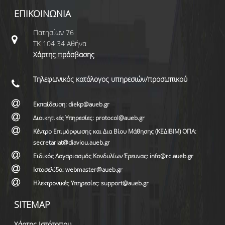
ΕΠΙΚΟΙΝΩΝΙΑ
Πατησίων 76
ΤΚ 104 34 Αθήνα
Χάρτης πρόσβασης
Τηλεφωνικός κατάλογος υπηρεσιών/προσωπικού
Εκπαίδευση: diekp@aueb.gr
Διοικητικές Υπηρεσίες: protocol@aueb.gr
Κέντρο Επιμόρφωσης και Δια Βίου Μάθησης (ΚΕΔΙΒΙΜ) ΟΠΑ:
secretariat@diaviou.aueb.gr
Ειδικός Λογαριασμός Κονδυλίων Έρευνας: info@rc.aueb.gr
Ιστοσελίδα: webmaster@aueb.gr
Ηλεκτρονικές Υπηρεσίες: support@aueb.gr
SITEMAP
Χάρτης Ιστότοπου