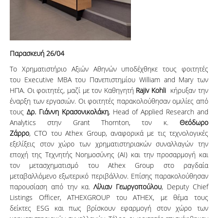
Παρασκευή 26/04
Το Χρηματιστήριο Αξιών Αθηνών υποδέχθηκε τους φοιτητές
του Executive MBA του Πανεπιστημίου William and Mary των
ΗΠΑ. Οι φοιτητές, μαζί με τον Καθηγητή
Rajiv
Kohli
κήρυξαν την
έναρξη των εργασιών. Οι φοιτητές παρακολούθησαν ομιλίες από
τους
Δρ. Γιάννη Κρασονικολάκη
, Head of Applied Research and
Analytics στην Grant Thornton, τον κ.
Θεόδωρο
Ζάρρο
, CTO του Athex Group, αναφορικά με τις τεχνολογικές
εξελίξεις στον χώρο των χρηματιστηριακών συναλλαγών την
εποχή της Τεχνητής Νοημοσύνης (ΑΙ) και την προσαρμογή και
τον μετασχηματισμό του Athex Group στο ραγδαία
μεταβαλλόμενο εξωτερικό περιβάλλον. Επίσης παρακολούθησαν
παρουσίαση από την κα.
Λίλιαν Γεωργοπούλου
, Deputy Chief
Listings Officer, ATHEXGROUP του ATHEX, με θέμα τους
δείκτες ESG και πως βρίσκουν εφαρμογή στον χώρο των