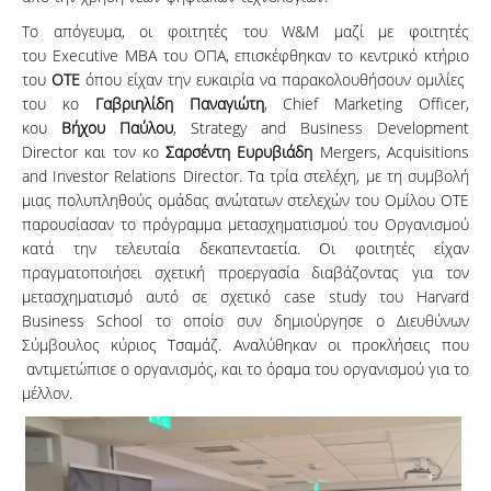
Το απόγευμα, oι φοιτητές του W&M μαζί με φοιτητές
του Executive MBA του ΟΠΑ, επισκέφθηκαν το κεντρικό κτήριο
του
ΟΤΕ
όπου είχαν την ευκαιρία να παρακολουθήσουν ομιλίες
του κο
Γαβριηλίδη Παναγιώτη
, Chief Marketing Officer,
κου
Βήχου Παύλου
, Strategy and Business Development
Director και τον κο
Σαρσέντη Ευρυβιάδη
Mergers, Acquisitions
and Investor Relations Director. Τα τρία στελέχη, με τη συμβολή
μιας πολυπληθούς ομάδας ανώτατων στελεχών του Ομίλου ΟΤΕ
παρουσίασαν το πρόγραμμα μετασχηματισμού του Οργανισμού
κατά την τελευταία δεκαπενταετία. Οι φοιτητές είχαν
πραγματοποιήσει σχετική προεργασία διαβάζοντας για τον
μετασχηματισμό αυτό σε σχετικό case study του Harvard
Business School το οποίο συν δημιούργησε ο Διευθύνων
Σύμβουλος κύριος Τσαμάζ. Αναλύθηκαν οι προκλήσεις που
αντιμετώπισε ο οργανισμός, και το όραμα του οργανισμού για το
μέλλον.