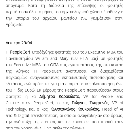
απόγευμα. Κατά τη διάρκεια της επίσκεψης οι φοιτητές
περπάτησαν όλο το μήκος του αρχαιολογικού χώρου, έμαθαν για
την ιστορία του αρχαίου μαντείου ενώ γευμάτισαν στην
Αράχωβα.
Δευτέρα 29/04
H
PeopleCert
υποδέχθηκε φοιτητές του του Executive MBA του
Πανεπιστημίου William and Mary των ΗΠΑ μαζί με φοιτητές
του Executive MBA του ΟΠΑ στις εγκαταστάσεις της στο κέντρο
της Αθήνας. Η PeopleCert αναπτύσσει και διαχειρίζεται
παγκοσμίως αναγνωρισμένες εκπαιδευτικές πιστοποιήσεις και
εξετάσεις, ενώ πρόκειται για μια εταιρία με κεφαλαιοποίηση άνω
του 1 δις Ευρώ. Εκ μέρους της PeopleCert παρουσίασαν στους
φοιτητές η κα
Δήμητρα Καρακώστα
, VP for People and
Culture στην PeopleCert, ο κος
Γιώργος Σωφρονάς
, VP of
Technology, και ο κος
Κωνσταντίνος Κουκουλέας
, Head of AI
and & Digital Transformation, οι οποίοι αναφέρθηκαν στο όραμα,
την ανάπτυξη της εταιρίας και τις ευκαιρίες που προκύπτουν
από την χρήση νέων ψηφιακών τεχνολογιών.