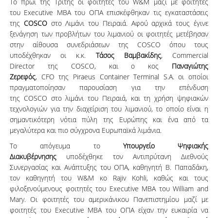
Το πρωί της Τρίτης οι φοιτητές του W&M μαζί με φοιτητές
του Executive MBA του ΟΠΑ επισκέφθηκαν τις εγκαταστάσεις
της
COSCO
στο Λιμάνι του Πειραιά. Αφού αρχικά τους έγινε
ξενάγηση των προβλήτων του λιμανιού οι φοιτητές μετέβησαν
στην αίθουσα συνεδριάσεων της COSCO όπου τους
υποδέχθηκαν οι κ.κ.
Τάσος Βαμβακίδης
, Commercial
Director της COSCO, και ο κος
Παναγιώτης
Ζερεφός
, CFO της Piraeus Container Terminal S.A. οι οποίοι
πραγματοποίησαν παρουσίαση για την επένδυση
της COSCO στο λιμάνι του Πειραιά, και τη χρήση ψηφιακών
τεχνολογιών για την διαχείριση του λιμανιού, το οποίο είναι η
σημαντικότερη νότια πύλη της Ευρώπης και ένα από τα
μεγαλύτερα και πιο σύγχρονα Ευρωπαϊκά λιμάνια.
Το απόγευμα το
Υπουργείο Ψηφιακής
Διακυβέρνησης
υποδέχθηκε τον Αντιπρύτανη Διεθνούς
Συνεργασίας και Ανάπτυξης του ΟΠΑ, καθηγητή Β. Παπαδάκη,
τον καθηγητή του W&M κο Rajiv Kohli, καθώς και τους
φιλοξενούμενους φοιτητές του Executive MBA του William and
Mary. Οι φοιτητές του αμερικάνικου Πανεπιστημίου μαζί με
φοιτητές του Executive MBA του ΟΠΑ είχαν την ευκαιρία να