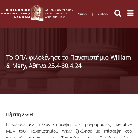
Alumni
|
e-shop
Το ΟΠΑ φιλοξένησε το Πανεπιστήμιο William
& Mary, Αθήνα 25.4-30.4.24
Πέμπτη 25/04
Η καθιερωμένη πλέον επίσκεψη του προγράμματος Executive
MBA του Πανεπιστημίου W&M ξεκίνησε με επίσκεψη στο
κεντρικό κτήριο της Τράπεζας της Ελλάδος. Εκεί,