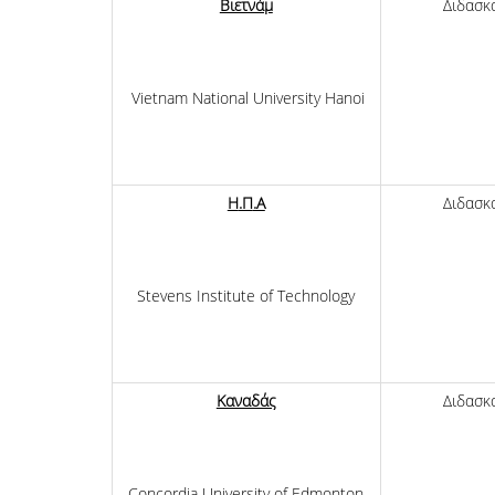
Βιετνάμ
Διδασκ
Vietnam National University Hanoi
Η
.Π
.Α
Διδασκ
Stevens Institute of Technology
Καναδάς
Διδασκ
Concordia University of Edmonton