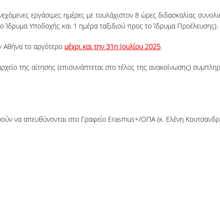
συνεχόμενες εργάσιμες ημέρες με τουλάχιστον 8 ώρες διδασκαλίας συνολ
 το Ίδρυμα Υποδοχής και 1 ημέρα ταξιδιού προς το Ίδρυμα Προέλευσης).
ην Αθήνα το αργότερο
μέχρι και την 31η Ιουλίου 2025
.
ρχείο της αίτησης (επισυνάπτεται στο τέλος της ανακοίνωσης) συμπλη
ρούν να απευθύνονται στο Γραφείο Erasmus+/ΟΠΑ (κ. Ελένη Κουτσανδρέ