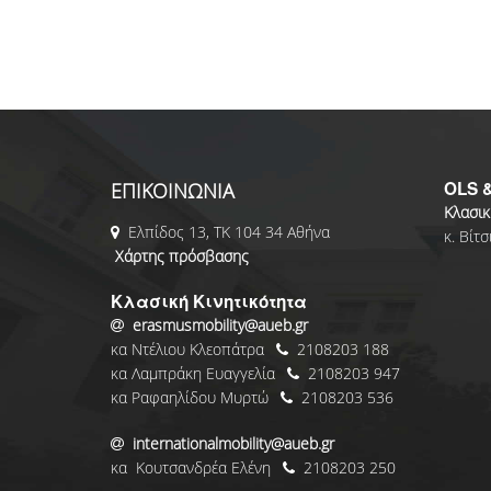
OLS &
ΕΠΙΚΟΙΝΩΝΙΑ
Κλασικ
Ελπίδος 13, ΤΚ 104 34 Αθήνα
κ. Βίτ
Χάρτης πρόσβασης
Κλασική Κινητικότητα
erasmusmobility@aueb.gr
κα Ντέλιου Κλεοπάτρα
2108203 188
κα Λαμπράκη Ευαγγελία
2108203 947
κα Ραφαηλίδου Μυρτώ
2108203 536
internationalmobility@aueb.gr
κα Κουτσανδρέα Ελένη
2108203 250