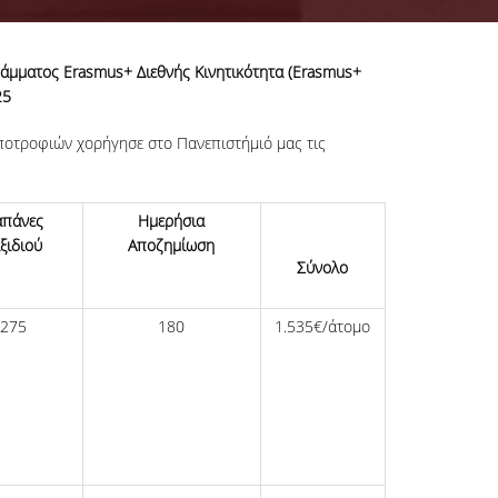
ράμματος Εrasmus+ Διεθνής Κινητικότητα (Erasmus+
25
Υποτροφιών χορήγησε στο Πανεπιστήμιό μας τις
απάνες
Ημερήσια
ξιδιού
Αποζημίωση
Σύνολο
275
180
1.535€/άτομο