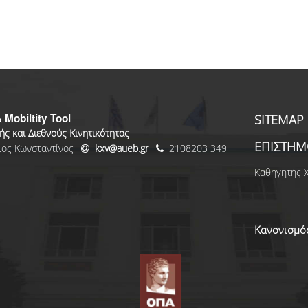
 Mobiltity Tool
SITEMAP
ής και Διεθνούς Κινητικότητας
ΕΠΙΣΤΗΜ
σιος Κωνσταντίνος
kxv@aueb.gr
2108203 349
Καθηγητής 
Κανονισμό