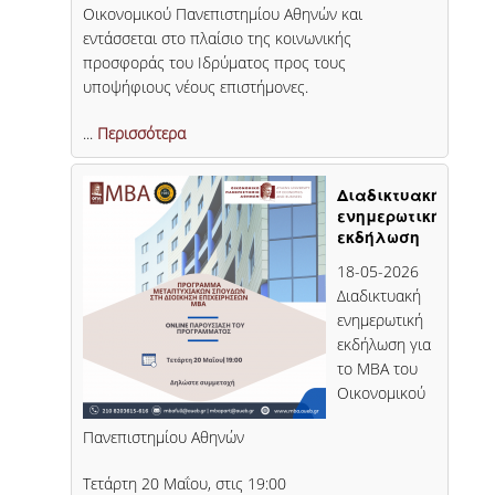
Οικονομικού Πανεπιστημίου Αθηνών και
εντάσσεται στο πλαίσιο της κοινωνικής
προσφοράς του Ιδρύματος προς τους
υποψήφιους νέους επιστήμονες.
...
Περισσότερα
Διαδικτυακή
ενημερωτική
εκδήλωση
για το ΜΒΑ
18-05-2026
του
Διαδικτυακή
Οικονομικού
Πανεπιστημίου
ενημερωτική
Αθηνών
εκδήλωση για
το ΜΒΑ του
Οικονομικού
Πανεπιστημίου Αθηνών
Τετάρτη 20 Μαΐου, στις 19:00