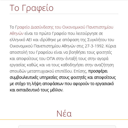
ΑΠΑΣΧΟΛΗΣΗ ΣΤΟ ΕΞΩΤΕΡΙΚΟ
Το Γραφείο
ΣΥΜΒΟΥΛΕΥΤΙΚΕΣ ΥΠΗΡΕΣΙΕΣ
ΕΚΠΑΙΔΕΥΣΗ & ΕΡΕΥΝΑ
Το Γ
ραφείο Διασύνδεσης του Οικονομικού Πανεπιστημίου
Αθηνών
είναι το πρώτο Γραφείο που λειτούργησε σε
ΣΕΜΙΝΑΡΙΑ ΚΑΙ ΕΡΓΑΣΤΗΡΙΑ
ελληνικό ΑΕΙ και ιδρύθηκε με απόφαση της Συγκλήτου του
Οικονομικού Πανεπιστημίου Αθηνών στις 27-3-1992. Κύρια
ΨΥΧΟΜΕΤΡΙΚΑ ΤΕΣΤ
αποστολή του Γραφείου είναι να βοηθήσει τους φοιτητές
και αποφοίτους του ΟΠΑ στην ένταξή τους στην αγορά
ΑΡΧΕΙΟ ΑΡΘΡΩΝ-ΠΛΗΡΟΦΟΡΙΑΚΟΥ ΥΛΙΚΟΥ
εργασίας καθώς και να τους καθοδηγήσει στην αναζήτηση
σπουδών μεταπτυχιακού επιπέδου. Επίσης,
προσφέρει
ΕΡΕΥΝΕΣ, ΠΑΡΟΥΣΙΑΣΕΙΣ, ΕΝΤΥΠΑ ΚΑΙ ΑΛΛΟ ΥΛΙΚΟ
συμβουλευτικές υπηρεσίες στους φοιτητές και αποφοίτους
με στόχο τη λήψη αποφάσεων που αφορούν το εργασιακό
ΥΠΗΡΕΣΙΕΣ ΓΙΑ ΕΡΓΟΔΟΤΕΣ/ΕΤΑΙΡΙΕΣ
και εκπαιδευτικό τους μέλλον.
ΔΟΜΗ ΑΠΑΣΧΟΛΗΣΗΣ & ΣΤΑΔΙΟΔΡΟΜΙΑΣ
Νέα
ΠΡΑΚΤΙΚΗ ΑΣΚΗΣΗ
ΝΕΑ