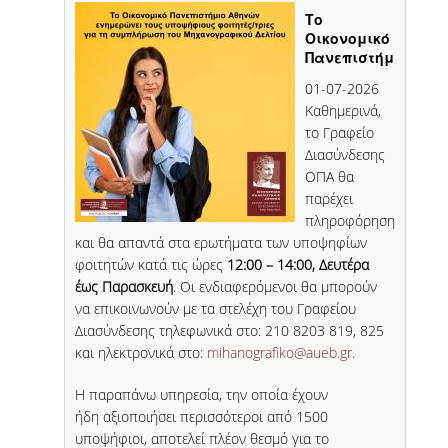
Tο
Οικονομικό
ΕΠΙΚΟΙΝΩΝΙΑ
Πανεπιστήμιο
Αθηνών
01-07-2026
ενημερώνει
Καθημερινά,
τους
υποψήφιους
το Γραφείο
φοιτητές
Διασύνδεσης
για τη
ΟΠΑ θα
συμπλήρωση
παρέχει
του
πληροφόρηση
Μηχανογραφικού
και θα απαντά στα ερωτήματα των υποψηφίων
Δελτίου
φοιτητών κατά τις ώρες
12:00 – 14:00, Δευτέρα
έως Παρασκευή
. Οι ενδιαφερόμενοι θα μπορούν
να επικοινωνούν με τα στελέχη του Γραφείου
Διασύνδεσης τηλεφωνικά στο: 210 8203 819, 825
και ηλεκτρονικά στο:
mihanografiko@aueb.gr
.
Η παραπάνω υπηρεσία, την οποία έχουν
ήδη αξιοποιήσει περισσότεροι από 1500
υποψήφιοι, αποτελεί πλέον θεσμό για το