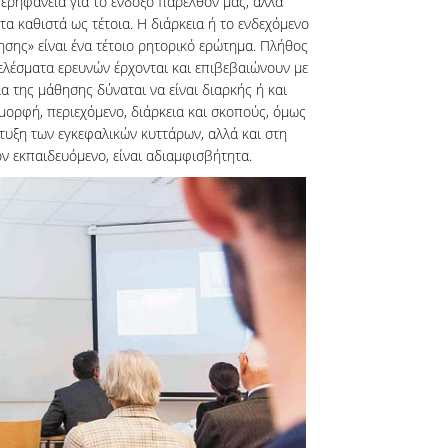
περηφάνεια για το ένδοξο παρελθόν μας, αλλά
ι τα καθιστά ως τέτοια. Η διάρκεια ή το ενδεχόμενο
ησης» είναι ένα τέτοιο ρητορικό ερώτημα. Πλήθος
ελέσματα ερευνών έρχονται και επιβεβαιώνουν με
ία της μάθησης δύναται να είναι διαρκής ή και
 μορφή, περιεχόμενο, διάρκεια και σκοπούς, όμως
τυξη των εγκεφαλικών κυττάρων, αλλά και στη
ν εκπαιδευόμενο, είναι αδιαμφισβήτητα.