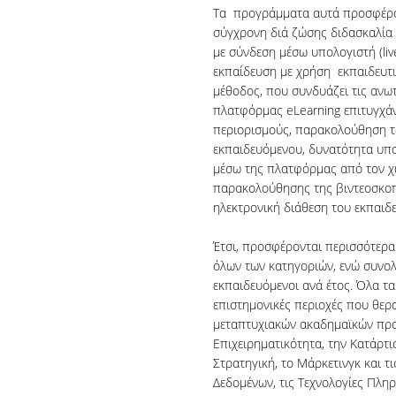
Τα προγράμματα αυτά προσφέρον
σύγχρονη διά ζώσης διδασκαλία 
με σύνδεση μέσω υπολογιστή (li
εκπαίδευση με χρήση εκπαιδευτικ
μέθοδος, που συνδυάζει τις ανωτ
πλατφόρμας eLearning επιτυγχά
περιορισμούς, παρακολούθηση τω
εκπαιδευόμενου, δυνατότητα υπ
μέσω της πλατφόρμας από τον χ
παρακολούθησης της βιντεοσκοπη
ηλεκτρονική διάθεση του εκπαιδε
Έτσι, προσφέρονται περισσότερ
όλων των κατηγοριών, ενώ συνολ
εκπαιδευόμενοι ανά έτος. Όλα τα
επιστημονικές περιοχές που θερ
μεταπτυχιακών ακαδημαϊκών προ
Επιχειρηματικότητα, την Κατάρτι
Στρατηγική, το Μάρκετινγκ και τι
Δεδομένων, τις Τεχνολογίες Πληρ