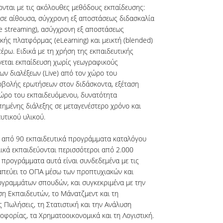
ται με τις ακόλουθες μεθόδους εκπαίδευσης:
σε αίθουσα, σύγχρονη εξ αποστάσεως διδασκαλία
ve streaming), ασύγχρονη εξ αποστάσεως
ής πλατφόρμας (eLearning) και μεικτή (blended)
έρω. Ειδικά με τη χρήση της εκπαιδευτικής
νεται εκπαίδευση χωρίς γεωγραφικούς
ν διαλέξεων (Live) από τον χώρο του
οβολής ερωτήσεων στον διδάσκοντα, εξέταση
ώρο του εκπαιδευόμενου, δυνατότητα
μένης διάλεξης σε μεταγενέστερο χρόνο και
υτικού υλικού.
α από 90 εκπαιδευτικά προγράμματα καταλόγου
ικά εκπαιδεύονται περισσότεροι από 2.000
 προγράμματα αυτά είναι συνδεδεμένα με τις
απεύει το ΟΠΑ μέσω των προπτυχιακών και
γραμμάτων σπουδών, και συγκεκριμένα με την
ση Εκπαιδευτών, το Μάνατζμεντ και τη
ς Πωλήσεις, τη Στατιστική και την Ανάλυση
οφορίας, τα Χρηματοοικονομικά και τη Λογιστική.