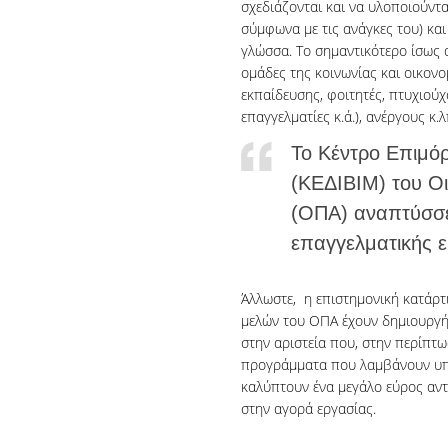
σχεδιάζονται και να υλοποιούντα
σύμφωνα με τις ανάγκες του) και
γλώσσα. Το σημαντικότερο ίσως α
ομάδες της κοινωνίας και οικον
εκπαίδευσης, φοιτητές, πτυχιού
επαγγελματίες κ.ά.), ανέργους κ.λ
Το Κέντρο Επιμό
(ΚΕΔΙΒΙΜ) του Ο
(ΟΠΑ) αναπτύσσε
επαγγελματικής ε
Άλλωστε, η επιστημονική κατάρτ
μελών του ΟΠΑ έχουν δημιουργήσ
στην αριστεία που, στην περίπτω
προγράμματα που λαμβάνουν υπόψ
καλύπτουν ένα μεγάλο εύρος αντ
στην αγορά εργασίας.