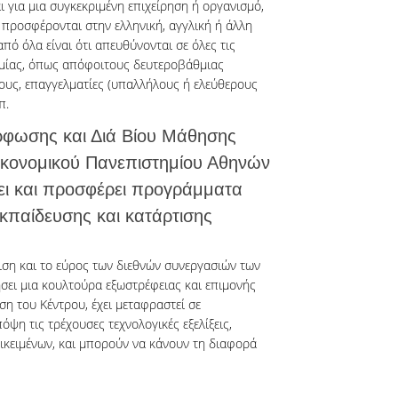
ι για μια συγκεκριμένη επιχείρηση ή οργανισμό,
 προσφέρονται στην ελληνική, αγγλική ή άλλη
πό όλα είναι ότι απευθύνονται σε όλες τις
ομίας, όπως απόφοιτους δευτεροβάθμιας
χους, επαγγελματίες (υπαλλήλους ή ελεύθερους
π.
ρφωσης και Διά Βίου Μάθησης
ικονομικού Πανεπιστημίου Αθηνών
ι και προσφέρει προγράμματα
κπαίδευσης και κατάρτισης
ιση και το εύρος των διεθνών συνεργασιών των
ει μια κουλτούρα εξωστρέφειας και επιμονής
ση του Κέντρου, έχει μεταφραστεί σε
η τις τρέχουσες τεχνολογικές εξελίξεις,
ικειμένων, και μπορούν να κάνουν τη διαφορά