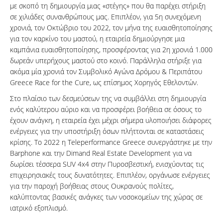
με σκοπό τη δημιουργία μιας «στέγης» που θα παρέχει στήριξη
σε χιλιάδες συνανθρώπους μας. Επιπλέον, για 5η συνεχόμενη
χρονιά, τον Οκτώβριο του 2022, τον μήνα της ευαισθητοποίησης
για τον καρκίνο του μαστού, η εταιρεία δημιούργησε μια
καμπάνια ευαισθητοποίησης, προσφέροντας για 2η χρονιά 1.000
δωρεάν υπερήχους μαστού στο κοινό. Παράλληλα στήριξε για
ακόμα μία χρονιά τον Συμβολικό Αγώνα Δρόμου & Περιπάτου
Greece Race for the Cure, ως επίσημος Χορηγός Εθελοντών.
Στο πλαίσιο των δεσμεύσεων της να συμβάλλει στη δημιουργία
ενός καλύτερου αύριο και να προσφέρει βοήθεια σε όσους το
έχουν ανάγκη, η εταιρεία έχει μέχρι σήμερα υλοποιήσει διάφορες
ενέργειες για την υποστήριξη όσων πλήττονται σε καταστάσεις
κρίσης. Το 2022 η Teleperformance Greece συνεργάστηκε με την
Barphone και την Dimand Real Estate Development για να
δωρίσει τέσσερα SUV 4x4 στην Πυροσβεστική, ενισχύοντας τις
επιχειρησιακές τους δυνατότητες. Επιπλέον, οργάνωσε ενέργειες
για την παροχή βοήθειας στους Ουκρανούς πολίτες,
καλύπτοντας βασικές ανάγκες των νοσοκομείων της χώρας σε
ιατρικό εξοπλισμό.