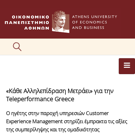
ΑΡΘΡΟΓΡΑΦΟΙ
«Κάθε Αλληλεπίδραση Μετράει» για την
ΚΑΤΗΓΟΡΙΕΣ ΑΡΘΡΩΝ
Teleperformance Greece
ΕΙΚΟΝΕΣ
Ο ηγέτης στην παροχή υπηρεσιών Customer
ΣΥΝΤΑΚΤΙΚΗ ΟΜΑΔΑ
Experience Management στηρίζει έμπρακτα τις αξίες
της συμπερίληψης και της ομαδικότητας
ΕΠΙΚΟΙΝΩΝΙΑ