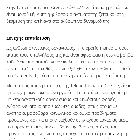
Στην Teleperformance Greece κάθε αλληλεπίδραση μετράει και
είναι μοναδική. Αυτή η φιλοσοφία αντικατοπτρίζεται και στη
δέσμευσή της απέναντι στο ανθρώπινο δυναμικό της.
Συνεχής εκπαίδευση
Ως ανθρωποκεντρικός οργανισμός, η Teleperformance Greece
εκτιμά τους υπαλλήλους της και είναι αφοσιωμένη στο να βοηθά
κάθε έναν από αυτούς να ανακαλύψει και να αξιοποιήσει τις
δυνατότητές του, καθώς και να εξελιχθεί ακολουθώντας το δικό
του Career Path, μέσα από συνεχή εκπαίδευση και κατάρτιση.
Μια από τις προτεραιότητες της Teleperformance Greece, είναι
η παροχή ίσων ευκαιριών εργασίας. Για αυτό σε συνεργασία με
μη κερδοσκοπικούς οργανισμούς και δημόσιους φορείς,
ενθαρρύνει άτομα από ευάλωτες ομάδες- όπως άτομα με
αναπηρία, με σοβαρά κοινωνικοοικονομικά προβλήματα,
πρόσφυγες κ.α.- να επανενταχθούν στην αγορά εργασίας μέσω
του προγράμματος Impact Sourcing. Βασικός στόχος του
προγράμματος είναι να τους παρέχει ουσιαστική απασχόληση,