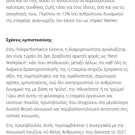
αλλά και να τους δώσει τη δυνατότητα να δημιουργήσουν
καλύτερες συνθήκες ζωής τόσο για τους ίδιους, όσο και για τις
οικογένειές τους. Περίπου το 13% του ανθρώπινου δυναμικού
της εταιρείας αναγνωρίζει τον εαυτό του ως Impact Worker.
Σχέσεις εμπιστοσύνης
Στην Teleperformance Greece, η διαφορετικότητα αγκαλιάζεται.
Δεν είναι τυχαίο ότι έχει βραβευτεί αρκετές φορές ως “Best
Workplace”, κάτι που αποδεικνύει, μεταξύ άλλων, ότι καθ’ όλη τη
διάρκεια δραστηριοποίησής της η εταιρεία στηρίζει έμπρακτα τις
αξίες της συμπερίληψης και της ομαδικότητας. Δημιουργεί
σχέσεις εμπιστοσύνης, ενώ δεν κατηγοριοποιεί το ανθρώπινο
δυναμικό της με βάση το “φύλο”, την “εθνικότητα” ή το “χρώμα”.
Γύρω από αυτήν τη φιλοσοφία, η εταιρεία οργανώνει και
υλοποιεί ποικίλες πρωτοβουλίες που στοχεύουν στο μεγαλύτερο
δυνατό θετικό κοινωνικό και περιβαλλοντολογικό αντίκτυπο στις
τοπικές κοινωνίες.
Στις πρωτοβουλίες αυτές περιλαμβάνεται η συνεργασία με την
Κοινωνική Κουζίνα, «Ο Άλλος Άνθρωπος», που ξεκίνησε το 2021