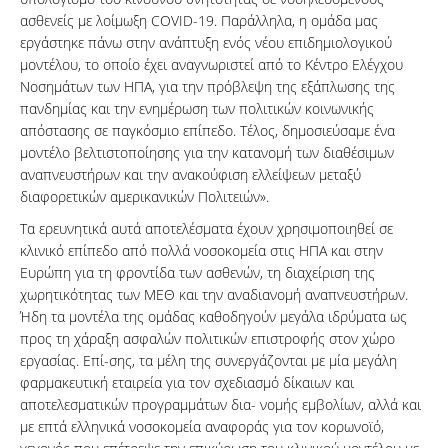
ασθενείς με λοίμωξη COVID-19. Παράλληλα, η ομάδα μας
εργάστηκε πάνω στην ανάπτυξη ενός νέου επιδημιολογικού
μοντέλου, το οποίο έχει αναγνωριστεί από το Κέντρο Ελέγχου
Νοσημάτων των ΗΠΑ, για την πρόβλεψη της εξάπλωσης της
πανδημίας και την ενημέρωση των πολιτικών κοινωνικής
απόστασης σε παγκόσμιο επίπεδο. Τέλος, δημοσιεύσαμε ένα
μοντέλο βελτιστοποίησης για την κατανομή των διαθέσιμων
αναπνευστήρων και την ανακούφιση ελλείψεων μεταξύ
διαφορετικών αμερικανικών Πολιτειών».
Τα ερευνητικά αυτά αποτελέσματα έχουν χρησιμοποιηθεί σε
κλινικό επίπεδο από πολλά νοσοκομεία στις ΗΠΑ και στην
Ευρώπη για τη φροντίδα των ασθενών, τη διαχείριση της
χωρητικότητας των ΜΕΘ και την αναδιανομή αναπνευστήρων.
Ήδη τα μοντέλα της ομάδας καθοδηγούν μεγάλα ιδρύματα ως
προς τη χάραξη ασφαλών πολιτικών επιστροφής στον χώρο
εργασίας. Επί-σης, τα μέλη της συνεργάζονται με μία μεγάλη
φαρμακευτική εταιρεία για τον σχεδιασμό δίκαιων και
αποτελεσματικών προγραμμάτων δια- νομής εμβολίων, αλλά και
με επτά ελληνικά νοσοκομεία αναφοράς για τον κορωνοϊό,