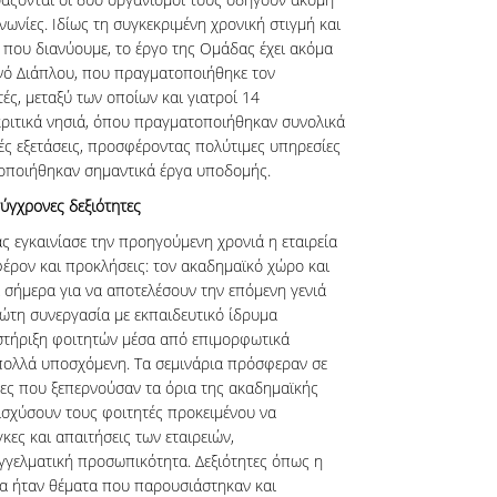
νωνίες. Ιδίως τη συγκεκριμένη χρονική στιγμή και
ς που διανύουμε, το έργο της Ομάδας έχει ακόμα
νό Διάπλου, που πραγματοποιήθηκε τον
ς, μεταξύ των οποίων και γιατροί 14
κριτικά νησιά, όπου πραγματοποιήθηκαν συνολικά
κές εξετάσεις, προσφέροντας πολύτιμες υπηρεσίες
λοποιήθηκαν σημαντικά έργα υποδομής.
ύγχρονες δεξιότητες
εγκαινίασε την προηγούμενη χρονιά η εταιρεία
φέρον και προκλήσεις: τον ακαδημαϊκό χώρο και
 σήμερα για να αποτελέσουν την επόμενη γενιά
ρώτη συνεργασία με εκπαιδευτικό ίδρυμα
στήριξη φοιτητών μέσα από επιμορφωτικά
πολλά υποσχόμενη. Τα σεμινάρια πρόσφεραν σε
τες που ξεπερνούσαν τα όρια της ακαδημαϊκής
νισχύσουν τους φοιτητές προκειμένου να
ες και απαιτήσεις των εταιρειών,
γγελματική προσωπικότητα. Δεξιότητες όπως η
ία ήταν θέματα που παρουσιάστηκαν και