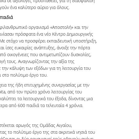
κά σε αξιόλογες προσπάθειες για τη διασφάλιση
γούν ένα καλύτερο αύριο για όλους.
 παιδιά
ν φιλανθρωπικό οργανισμό «Αποστολή» και την
ινίασαν πρόσφατα ένα νέο Κέντρο Δημιουργικής
Με στόχο να προσφέρει εκπαιδευτική υποστήριξη,
ι ίσες ευκαιρίες ανάπτυξης, άνοιξε την πόρτα
πό οικογένειες που αντιμετωπίζουν δυσκολίες,
γή τους. Αναγνωρίζοντας την αξία της
 την κάλυψη των εξόδων για τη λειτουργία του
 στο πολύτιμο έργο του.
χεια της ήδη επιτυχημένης συνεργασίας με την
ita, από τον πρώτο χρόνο λειτουργίας του
καλύπτει τα λειτουργικά του έξοδα, δίνοντας μια
ερα από 600 παιδιά τα τελευταία 4 χρόνια.
 στέκεται αρωγός της Ομάδας Αιγαίου,
ας το πολύτιμο έργο της στα ακριτικά νησιά του
ιράζονται οι δύο οργανισμοί τούς οδηγούν ακόμη