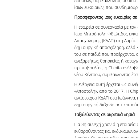
δράσεων, συμβάλλοντας ουσιαστι
ίσων ευκαιριών, που συνδημιουρ
Προσφέροντας ίσες ευκαιρίες σε
Η εταιρεία σε συνεργασία με το
Ιερά Μητρόπολη Φθιώτιδος εγκα
Απασχόλησης (ΚΔΑΠ) στη Λαμία. 
δημιουργική απασχόληση, αλλά κα
του σε παιδιά που προέρχονται α
ανεξαρτήτως θρησκείας ή καταγω
πρωτοβουλίας, η Chipita ανέλαβε
νέου Κέντρου, συμβάλλοντας έτσι
Η ενέργεια αυτή έρχεται ως συνέ
«Αποστολή», από το 2017. Η Chip
αντίστοιχου ΚΔΑΠ στα Ιωάννινα, 
δημιουργική διέξοδο σε περισσότ
Ταξιδεύοντας σε ακριτικά νησιά
Για 3η συνεχή χρονιά η εταιρεία
ενθαρρύνοντας και ενδυναμώνοντ
Αιγαίου. Οι κοινές αξίες που μο