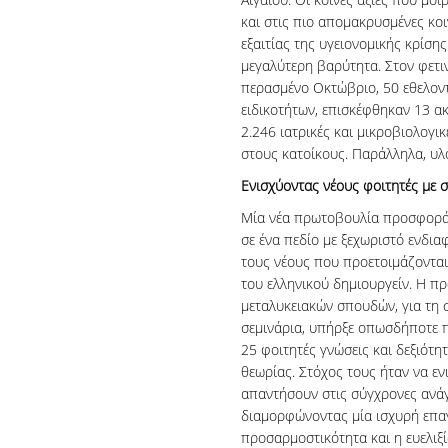
και στις πιο απομακρυσμένες κοι
εξαιτίας της υγειονομικής κρίση
μεγαλύτερη βαρύτητα. Στον φετι
περασμένο Οκτώβριο, 50 εθελοντέ
ειδικοτήτων, επισκέφθηκαν 13 α
2.246 ιατρικές και μικροβιολογι
στους κατοίκους. Παράλληλα, υ
Ενισχύοντας νέους φοιτητές με σ
Μία νέα πρωτοβουλία προσφοράς 
σε ένα πεδίο με ξεχωριστό ενδια
τους νέους που προετοιμάζονται
του ελληνικού δημιουργείν. Η π
μεταλυκειακών σπουδών, για τη 
σεμινάρια, υπήρξε οπωσδήποτε 
25 φοιτητές γνώσεις και δεξιότη
θεωρίας. Στόχος τους ήταν να ε
απαντήσουν στις σύγχρονες ανάγκ
διαμορφώνοντας μία ισχυρή επα
προσαρμοστικότητα και η ευελιξ