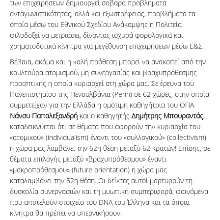
των επιχειρήσεων δημιουργεί σοβαρά προβλήματα
ανταγωνιστικότητας, αλλά και εξωστρέφειας, προβλήματα τα
οποία μέσω του Εθνικού Σχεδίου Ανάκαμψης η Πολιτεία
φιλοδοξεί να μετριάσει, δίνοντας ισχυρά φορολογικά και
χρηματοδοτικά κίνητρα για μεγέθυνση επιχειρήσεων μέσω Ε&Σ.
Βέβαια, ακόμα και η καλή πρόθεση μπορεί να ανακοπεί από την
κουλτούρα ατομισμού, μη συνεργασίας και βραχυπρόθεσμης
προοπτικής η οποία κυριαρχεί στη χώρα μας. Σε έρευνα του
Πανεπιστημίου της Πενσυλβάνια (Penn) σε 62 χώρες, στην οποία
συμμετείχαν για την Ελλάδα η ομότιμη καθηγήτρια του ΟΠΑ
Νάνσυ Παπαλεξανδρή
και ο καθηγητής
Δημήτρης Μπουραντάς
,
καταδεικνύεται ότι σε θέματα που αφορούν την κυριαρχία του
«ατομικού» (individualism) έναντι του «συλλογικού» (collectivism)
η χώρα μας λαμβάνει την 62η θέση μεταξύ 62 κρατών! Επίσης, σε
θέματα επιλογής μεταξύ «βραχυπρόθεσμου» έναντι
«μακροπρόθεσμου» (future orientation) η χώρα μας
καταλαμβάνει την 52η θέση. Οι δείκτες αυτοί μαρτυρούν τη
δυσκολία συνεργασιών και τη μυωπική συμπεριφορά, φαινόμενα
που αποτελούν στοιχείο του DNA του Έλληνα και τα όποια
κίνητρα θα πρέπει να υπερνικήσουν.