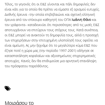
Τέλος, το γεγονός ότι οι Ε&Σ γίνονται και πάλι δημοφιλείς δεν
είναι κάτι για το οποίο θα πρέπει να είμαστε εξ ορισμού ευτυχείς.
Διεθνής έρευνα –την οποία επιβεβαιώνει και σχετική ελληνική
έρευνα από τον επίκουρο καθηγητή του ΟΠΑ
Ιωάννη Θάνο
και
τον γράφοντα– καταδεικνύει ότι περισσότερες από τις μισές Ε&Σ
αποτυγχάνουν να επιτύχουν τους στόχους τους. Κατά συνέπεια,
οι Ε&Σ μπορεί να ανακτούν τη δημοφιλία τους, αλλά η προσοχή
των επιχειρήσεων στην επιτυχημένη υλοποίησή τους οφείλει να
είναι αμείωτη. Ας μην ξεχνάμε ότι το μεγαλύτερο κύμα Ε&Σ που
έζησε ποτέ η χώρα μας (την περίοδο 1997-2001) οδήγησε σε
κατασπατάληση κεφαλαίων και αξιοσημείωτες επιχειρηματικές
αποτυχίες. Κανείς δεν θα επιθυμούσε μια αρνητική επανάληψη
του πρόσφατου παρελθόντος.
Μοιράσου το