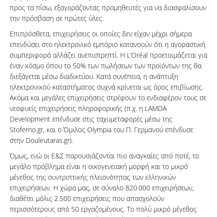
προς τα πίσω, εξαγοράζοντας προμηθευτές για να διασφαλίσουν
την πρόσβαση σε πρώτες ύλες.
Επιπρόσθετα, επιχειρήσεις οι οποίες δεν είχαν μέχρι σήμερα
επενδύσει στο ηλεκτρονικό εμπόριο κατανοούν ότι η αγοραστική
συμπεριφορά αλλάζει ανεπιστρεπτί. Η L’Oréal προετοιμάζεται για
έναν κόσμο όπου το 50% των πωλήσεων των προϊόντων της θα
διεξάγεται μέσω διαδικτύου. Κατά συνέπεια, η ανάπτυξη
ηλεκτρονικού καταστήματος συχνά κρίνεται ως όρος επιβίωσης.
Ακόμα και μεγάλες επιχειρήσεις στρέφουν το ενδιαφέρον τους σε
νεοφυείς επιχειρήσεις πληροφορικής (π.χ. η LAMDA
Development επένδυσε στις ταχυμεταφορές μέσω της
Stoferno.gr, και ο Όμιλος Olympia του Π. Γερμανού επένδυσε
στην Douleutaras.gr).
Όμως, ενώ οι Ε&Σ παρουσιάζονται πιο αναγκαίες από ποτέ, το
μεγάλο πρόβλημα είναι η οικογενειακή μορφή και το μικρό
μέγεθος της συντριπτικής πλειονότητας των ελληνικών
επιχειρήσεων. Η χώρα μας, σε σύνολο 820.000 επιχειρήσεων,
διαθέτει μόλις 2.500 επιχειρήσεις που απασχολούν
περισσότερους από 50 εργαζομένους. Το πολύ μικρό μέγεθος