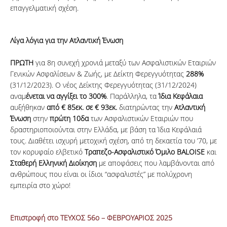
επαγγελματική σχέση.
Λίγα λόγια για την Ατλαντική Ένωση
ΠΡΩΤΗ
για 8η συνεχή χρονιά μεταξύ των Ασφαλιστικών Εταιριών
Γενικών Ασφαλίσεων & Ζωής, με Δείκτη Φερεγγυότητας
288%
(31/12/2023). Ο νέος Δείκτης Φερεγγυότητας (31/12/2024)
αναμ
ένεται
να αγγίξει το 300%
. Παράλληλα, τα
Ίδια Κεφάλαια
αυξήθηκαν
από € 85εκ. σε € 93εκ.
διατηρώντας την
Ατλαντική
Ένωση
στην
πρώτη 10δα
των Ασφαλιστικών Εταιριών που
δραστηριοποιούνται στην Ελλάδα, με βάση τα Ίδια Κεφάλαιά
τους. Διαθέτει ισχυρή μετοχική σχέση, από τη δεκαετία του ’70, με
τον κορυφαίο ελβετικό
Τραπεζο-Ασφαλιστικό Όμιλο BALOISE
και
Σταθερή Ελληνική Διοίκηση
με αποφάσεις που λαμβάνονται από
ανθρώπους που είναι οι ίδιοι “ασφαλιστές” με πολύχρονη
εμπειρία στο χώρο!
Επιστροφή στο ΤΕΥΧΟΣ 56ο – ΦΕΒΡΟΥΑΡΙΟΣ 2025