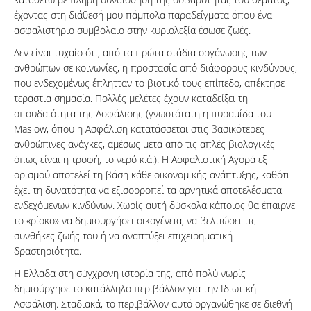
έχοντας στη διάθεσή μου πάμπολα παραδείγματα όπου ένα
ασφαλιστήριο συμβόλαιο στην κυριολεξία έσωσε ζωές.
Δεν είναι τυχαίο ότι, από τα πρώτα στάδια οργάνωσης των
ανθρώπων σε κοινωνίες, η προστασία από διάφορους κινδύνους,
που ενδεχομένως έπλητταν το βιοτικό τους επίπεδο, απέκτησε
τεράστια σημασία. Πολλές μελέτες έχουν καταδείξει τη
σπουδαιότητα της Ασφάλισης (γνωστότατη η πυραμίδα του
Maslow, όπου η Ασφάλιση κατατάσσεται στις βασικότερες
ανθρώπινες ανάγκες, αμέσως μετά από τις απλές βιολογικές
όπως είναι η τροφή, το νερό κ.ά.). Η Ασφαλιστική Αγορά εξ
ορισμού αποτελεί τη βάση κάθε οικονομικής ανάπτυξης, καθότι
έχει τη δυνατότητα να εξισορροπεί τα αρνητικά αποτελέσματα
ενδεχόμενων κινδύνων. Χωρίς αυτή δύσκολα κάποιος θα έπαιρνε
το «ρίσκο» να δημιουργήσει οικογένεια, να βελτιώσει τις
συνθήκες ζωής του ή να αναπτύξει επιχειρηματική
δραστηριότητα.
Η Ελλάδα στη σύγχρονη ιστορία της, από πολύ νωρίς
δημιούργησε το κατάλληλο περιβάλλον για την Ιδιωτική
Ασφάλιση. Σταδιακά, το περιβάλλον αυτό οργανώθηκε σε διεθνή