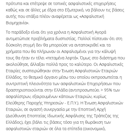
πρότυπα και επέτρεψε σε τοπικές ασφαλιστικές επιχειρήσεις
καθώς και σε άλλες με έδρα στο Εξωτερικό, να βάλουν τις βάσεις
αυτής που επάξια πλέον αναφέρεται ως «Ασφαλιστική
Βιομηχανία».
Το παράδοξο είναι ότι για χρόνια η Ασφαλιστική Αγορά
αντιμετώπισε προβλήματα δυσπιστίας. Πολλοί πίστευαν ότι στη
δύσκολη στιγμή δεν θα μπορούσε να ανταποκριθεί και τα
χρήματα που θα πλήρωναν οι Ασφαλισμένοι για την κάλυψή
τους θα ήταν εν τέλει «πεταμένα λεφτά». Όμως στο διάστημα που
ακολούθησε, άλλαξαν πολλά προς το καλύτερο. Οι Ασφαλιστικές
Εταιρίες συσπειρώθηκαν στην Ένωση Ασφαλιστικών Εταιριών
Ελλάδος, το θεσμικό όργανο μέσω του οποίου εκπροσωπείται η
συντριπτική πλειονότητα των ασφαλιστικών Επιχειρήσεων που
δραστηριοποιούνται στην Ελλάδα (αντιπροσωπεύει > 95% των
ασφαλίστρων, εξαιρουμένων κάποιων Εταιριών, κυρίως
Ελεύθερης Παροχής Υπηρεσιών - Ε.Π.Υ.). Η Ένωση Ασφαλιστικών
Εταιριών, σε αγαστή συνεργασία με την Εποπτική Αρχή
(Διεύθυνση Εποπτείας Ιδιωτικής Ασφάλισης της Τράπεζας της
Ελλάδος), έχει βάλει τις βάσεις τόσο για τη θωράκιση των
ασφαλιστικών εταιριών σε όλα τα επίπεδα (οικονομικό,