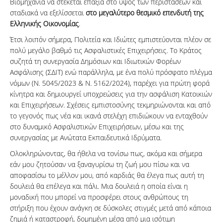
Βιομηχανία να στέκεται επάξια στο ύψος των περιστάσεων και
σταδιακά να εξελίσσεται
στο μεγαλύτερο θεσμικό επενδυτή της
Ελληνικής Οικονομίας
.
Έτσι λοιπόν σήμερα, Πολιτεία και Ιδιώτες εμπιστεύονται πλέον σε
πολύ μεγάλο βαθμό τις Ασφαλιστικές Επιχειρήσεις. Το Κράτος
συζητά τη συνεργασία Δημόσιων και Ιδιωτικών Φορέων
Ασφάλισης (ΣΔΙΤ) ενώ παράλληλα, με ένα πολύ πρόσφατο πλέγμα
νόμων (Ν. 5045/2023 & Ν. 5162/2024), παρέχει για πρώτη φορά
κίνητρα και δημιουργεί υποχρεώσεις για την ασφάλιση Κατοικιών
και Επιχειρήσεων. Σχέσεις εμπιστοσύνης τεκμηριώνονται και από
το γεγονός πως νέα και ικανά στελέχη επιδιώκουν να ενταχθούν
στο δυναμικό Ασφαλιστικών Επιχειρήσεων, μέσω και της
συνεργασίας με Ανώτατα Εκπαιδευτικά Ιδρύματα.
Ολοκληρώνοντας, θα ήθελα να τονίσω πως, ακόμα και σήμερα
εάν μου ζητούσαν να ξαναγυρίσω τη ζωή μου πίσω και να
αποφασίσω το μέλλον μου, από καρδιάς θα έλεγα πως αυτή τη
δουλειά θα επέλεγα και πάλι. Μια δουλειά η οποία είναι η
μοναδική που μπορεί να προσφέρει στους ανθρώπους τη
στήριξη που έχουν ανάγκη σε δύσκολες στιγμές μετά από κάποια
ζημιά ή καταστροφή, δομημένη μέσα από μια ισότιμη