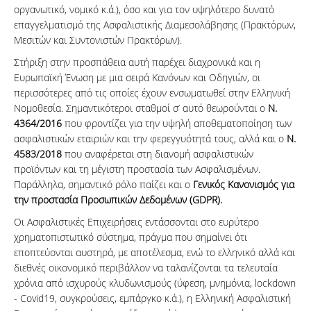
οργανωτικό, νομικό κ.ά.), όσο και για τον υψηλότερο δυνατό
επαγγελματισμό της Ασφαλιστικής Διαμεσολάβησης (Πρακτόρων,
Μεσιτών και Συντονιστών Πρακτόρων).
Στήριξη στην προσπάθεια αυτή παρέχει διαχρονικά και η
Ευρωπαϊκή Ένωση με μια σειρά Κανόνων και Οδηγιών, οι
περισσότερες από τις οποίες έχουν ενσωματωθεί στην Ελληνική
Νομοθεσία. Σημαντικότεροι σταθμοί σ’ αυτό θεωρούνται ο
Ν.
4364/2016
που φροντίζει για την υψηλή αποθεματοποίηση των
ασφαλιστικών εταιριών και την φερεγγυότητά τους, αλλά και ο
Ν.
4583/2018
που αναφέρεται στη διανομή ασφαλιστικών
προϊόντων και τη μέγιστη προστασία των Ασφαλισμένων.
Παράλληλα, σημαντικό ρόλο παίζει και ο
Γενικός Κανονισμός για
την προστασία Προσωπικών Δεδομένων (GDPR).
Οι Ασφαλιστικές Επιχειρήσεις εντάσσονται στο ευρύτερο
χρηματοπιστωτικό σύστημα, πράγμα που σημαίνει ότι
εποπτεύονται αυστηρά, με αποτέλεσμα, ενώ το ελληνικό αλλά και
διεθνές οικονομικό περιβάλλον να ταλανίζονται τα τελευταία
χρόνια από ισχυρούς κλυδωνισμούς (ύφεση, μνημόνια, lockdown
- Covid19, συγκρούσεις, εμπάργκο κ.ά.), η Ελληνική Ασφαλιστική